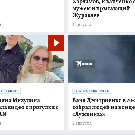
Харламов, Иванченко 
мужем и прыгающий
Журавлев
а
3 августа
 ШОУ-БИЗНЕС.
КУЛЬТУРА И ШОУ-БИЗНЕС.
рина Мизулина
Ваня Дмитриенко в 20-
ла видео с прогулки с
собрал людей на конце
AN
«Лужниках»
а
3 августа