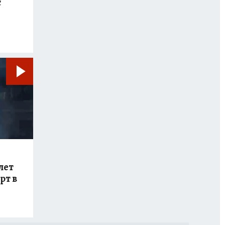
с
лет
рт в