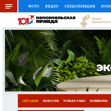
ФОТО
ВИДЕО
СПЕЦОПЕРАЦИЯ
ПОЛ
СОЦПОДДЕРЖКА
НАУКА
СПОРТ
КО
ВЫБОР ЭКСПЕРТОВ
ДОКТОР
ФИНАНС
КНИЖНАЯ ПОЛКА
ПРОГНОЗЫ НА СПОРТ
ПРЕСС-ЦЕНТР
НЕДВИЖИМОСТЬ
ТЕЛЕ
РАДИО КП
ТЕСТЫ
НОВОЕ НА САЙТЕ
СЕГОДНЯ:
НОВОСТИ
ТОЛЬКО У НАС
ВОЕНКОРЫ