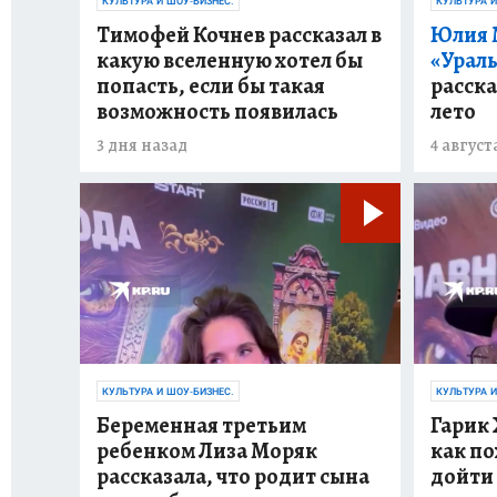
КУЛЬТУРА И ШОУ-БИЗНЕС.
КУЛЬТУРА И
Тимофей Кочнев рассказал в
Юлия 
какую вселенную хотел бы
«Урал
попасть, если бы такая
расска
возможность появилась
лето
3 дня назад
4 август
КУЛЬТУРА И ШОУ-БИЗНЕС.
КУЛЬТУРА И
Беременная третьим
Гарик 
ребенком Лиза Моряк
как по
рассказала, что родит сына
дойти 