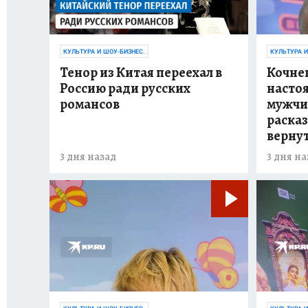
КУЛЬТУРА И ШОУ-БИЗНЕС.
КУЛЬТУРА И
Тенор из Китая переехал в
Кочнев
Россию ради русских
насто
романсов
мужчи
расказ
вернут
3 дня назад
3 дня на