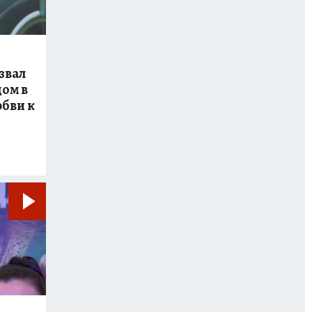
звал
дом в
юбви к