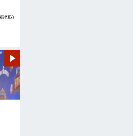
 жена
й