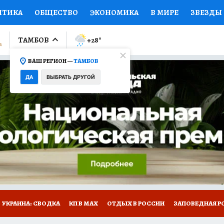
ИТИКА
ОБЩЕСТВО
ЭКОНОМИКА
В МИРЕ
ЗВЕЗДЫ
ЛУМНИСТЫ
ПРОИСШЕСТВИЯ
НАЦИОНАЛЬНЫЕ ПРОЕК
ТАМБОВ
+28
°
ВАШ РЕГИОН —
ТАМБОВ
Ы
ОТКРЫВАЕМ МИР
Я ЗНАЮ
СЕМЬЯ
ЖЕНСКИЕ СЕ
ДА
ВЫБРАТЬ ДРУГОЙ
ПРОМОКОДЫ
СЕРИАЛЫ
СПЕЦПРОЕКТЫ
ДЕФИЦИТ
ВИЗОР
КОЛЛЕКЦИИ
КОНКУРСЫ
РАБОТА У НАС
ГИ
РЕКЛАМА
УКРАИНА: СВОДКА
КП В МАХ
ОТДЫХ В РОССИИ
ЗАПОВЕДНАЯ Р