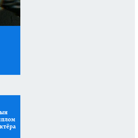
сын
иплом
актёра