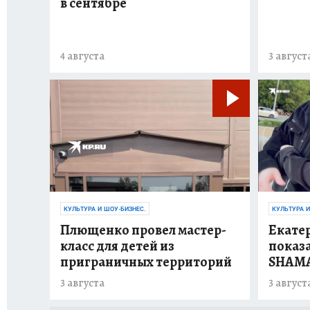
в сентябре
4 августа
3 август
КУЛЬТУРА И ШОУ-БИЗНЕС.
КУЛЬТУРА И
Плющенко провел мастер-
Екате
класс для детей из
показа
приграничных территорий
SHAM
3 августа
3 август