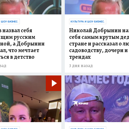
 ШОУ-БИЗНЕС.
КУЛЬТУРА И ШОУ-БИЗНЕС.
 назвал себя
Николай Добрынин на
ящим русским
себя самым крутым де
ной, а Добрынин
стране и рассказал о л
ал, что мечтает
садоводству, дочери и
ься в детство
трендах
зад
3 дня назад