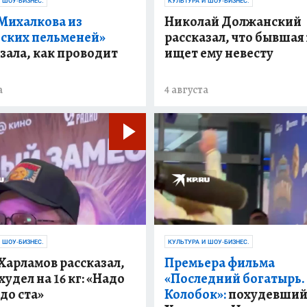
 ШОУ-БИЗНЕС.
КУЛЬТУРА И ШОУ-БИЗНЕС.
Михалкова из
Николай Должанский
ьских пельменей»
рассказал, что бывшая
зала, как проводит
ищет ему невесту
а
4 августа
 ШОУ-БИЗНЕС.
КУЛЬТУРА И ШОУ-БИЗНЕС.
Харламов рассказал,
Премьера фильма
худел на 16 кг: «Надо
«Последний богатырь.
до ста»
Колобок»:
похудевши