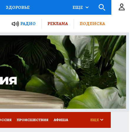
ЗДОРОВЬЕ
ЕЩЕ
ТЫ РОССИИ
РАДИО
РЕКЛАМА
ПОДПИСКА
КРЕТЫ
ПУТЕВОДИТЕЛЬ
 ЖЕЛЕЗА
ТУРИЗМ
Д ПОТРЕБИТЕЛЯ
ВСЕ О КП
ОССИЯ
ПРОИСШЕСТВИЯ
АФИША
ЕЩЕ