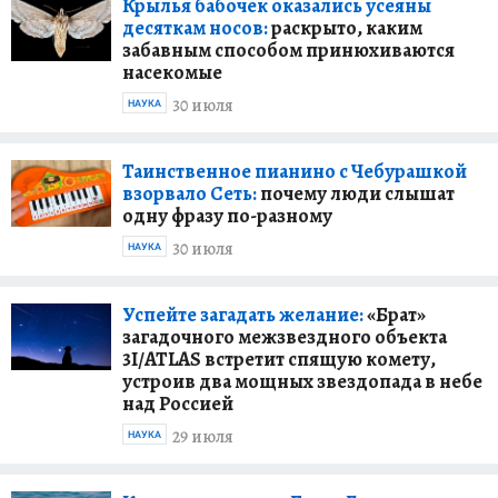
Крылья бабочек оказались усеяны
десяткам носов:
раскрыто, каким
забавным способом принюхиваются
насекомые
30 июля
НАУКА
Таинственное пианино с Чебурашкой
взорвало Сеть:
почему люди слышат
одну фразу по-разному
30 июля
НАУКА
Успейте загадать желание:
«Брат»
загадочного межзвездного объекта
3I/ATLAS встретит спящую комету,
устроив два мощных звездопада в небе
над Россией
29 июля
НАУКА