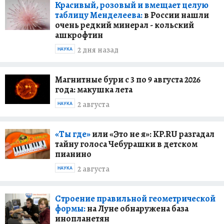
Красивый, розовый и вмещает целую
таблицу Менделеева:
в России нашли
очень редкий минерал - кольский
ашкрофтин
2 дня назад
НАУКА
Магнитные бури с 3 по 9 августа 2026
года: макушка лета
2 августа
НАУКА
«Ты где»
или «Это не я»: KP.RU разгадал
тайну голоса Чебурашки в детском
пианино
2 августа
НАУКА
Строение правильной геометрической
формы:
на Луне обнаружена база
инопланетян