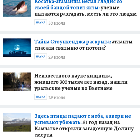
Косатка-атаманша Белая Глэдис со
своей бандой топит яхты:
ученые
пытаются разгадать, месть ли это людям
30 июля
НАУКА
Тайна Стоунхенджа раскрыта:
атланты
спасали святыню от потопа?
29 июля
НАУКА
Неизвестного науке хищника,
жившего 300 тысяч лет назад, нашли
уральские ученые во Вьетнаме
29 июля
НАУКА
Здесь птицы падают с неба, а звери не
успевают убежать:
51 год назад на
Камчатке открыли загадочную Долину
смерти