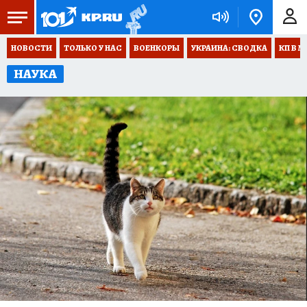
НОВОСТИ
ТОЛЬКО У НАС
ВОЕНКОРЫ
УКРАИНА: СВОДКА
КП В М
НАУКА