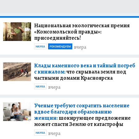
Национальная экологическая премия
«Комсомольской правды»:
присоединяйтесь!
вчера
НАУКА
РЕКОМЕНДУЕМ
Клады каменного века и тайный погреб
с кинжалом:
что скрывала земля под
частными домами Красноярска
вчера
НАУКА
Ученые требуют сократить население
вдвое благодаря образованию
женщин:
шокирующее предложение
может спасти Землю от катастрофы
вчера
НАУКА