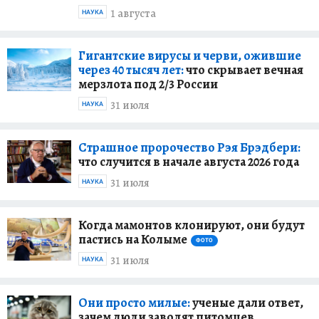
1 августа
НАУКА
Гигантские вирусы и черви, ожившие
через 40 тысяч лет:
что скрывает вечная
мерзлота под 2/3 России
31 июля
НАУКА
Страшное пророчество Рэя Брэдбери:
что случится в начале августа 2026 года
31 июля
НАУКА
Когда мамонтов клонируют, они будут
пастись на Колыме
ФОТО
31 июля
НАУКА
Они просто милые:
ученые дали ответ,
зачем люди заводят питомцев