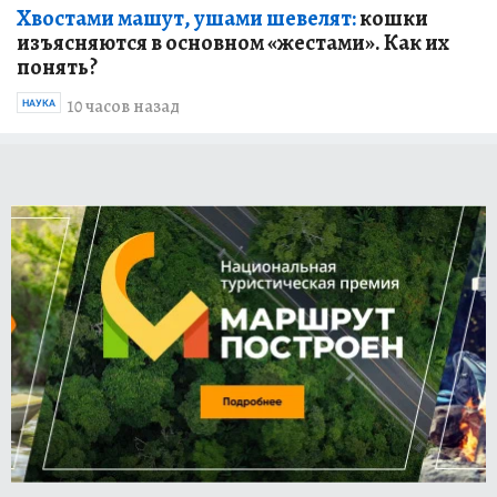
Хвостами машут, ушами шевелят:
кошки
изъясняются в основном «жестами». Как их
понять?
10 часов назад
НАУКА