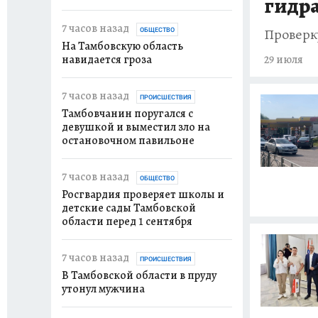
гидр
7 часов назад
Проверк
ОБЩЕСТВО
На Тамбовскую область
навидается гроза
29 июля
7 часов назад
ПРОИСШЕСТВИЯ
Тамбовчанин поругался с
девушкой и выместил зло на
остановочном павильоне
7 часов назад
ОБЩЕСТВО
Росгвардия проверяет школы и
детские сады Тамбовской
области перед 1 сентября
7 часов назад
ПРОИСШЕСТВИЯ
В Тамбовской области в пруду
утонул мужчина