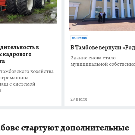
я
ОБЩЕСТВО
дительность в
В Тамбове вернули «Ро
х кадрового
Здание снова стало
та
муниципальной собственн
 тамбовского хозяйства
 агромашина
маш с системой
и
29 июля
мбове стартуют дополнительные