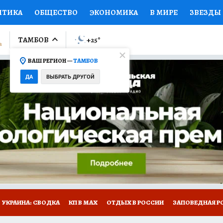
ИТИКА
ОБЩЕСТВО
ЭКОНОМИКА
В МИРЕ
ЗВЕЗДЫ
ЛУМНИСТЫ
ПРОИСШЕСТВИЯ
НАЦИОНАЛЬНЫЕ ПРОЕК
ТАМБОВ
+25
°
ВАШ РЕГИОН —
ТАМБОВ
Ы
ОТКРЫВАЕМ МИР
Я ЗНАЮ
СЕМЬЯ
ЖЕНСКИЕ СЕ
ДА
ВЫБРАТЬ ДРУГОЙ
ПРОМОКОДЫ
СЕРИАЛЫ
СПЕЦПРОЕКТЫ
ДЕФИЦИТ
ВИЗОР
КОЛЛЕКЦИИ
КОНКУРСЫ
РАБОТА У НАС
ГИ
РЕКЛАМА
УКРАИНА: СВОДКА
КП В МАХ
ОТДЫХ В РОССИИ
ЗАПОВЕДНАЯ Р