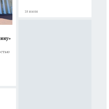
18 июля
дину»
остью