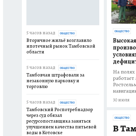
5 часов назад
ОБЩЕСТВО
ОБЩЕСТВО
Высока
Вторичное жильё возглавило
ипотечный рынок Тамбовской
произво
области
условия
дефици
5 часов назад
ОБЩЕСТВО
На полях
Тамбовчан штрафовали за
работает
незаконную парковку и
Ростсель
торговлю
навигаци
30 июля
5 часов назад
ОБЩЕСТВО
Тамбовский Роспотребнадзор
через суд обязал
ОБЩЕСТВО
ресурсопоставщика заняться
В Та
улучшением качества питьевой
воды в Котовске