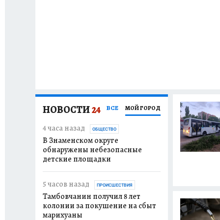
НОВОСТИ
24
ВСЕ
МОЙ ГОРОД
4 часа назад
13 часов назад
ОБЩЕСТВО
В Знаменском округе
В селе Уваровск
обнаружены небезопасные
отключат свет
детские площадки
вчера
ОБЩЕСТВО
5 часов назад
В Гавриловском 
ПРОИСШЕСТВИЯ
Тамбовчанин получил 8 лет
обесточат два 
колонии за покушение на сбыт
пункта
марихуаны