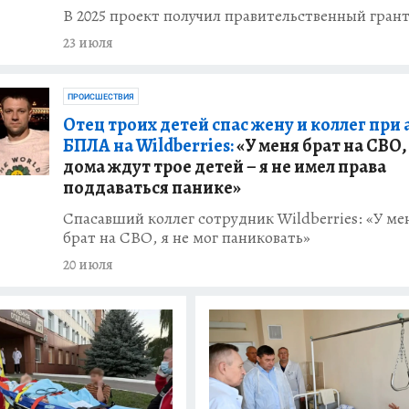
В 2025 проект получил правительственный гран
23 июля
ПРОИСШЕСТВИЯ
Отец троих детей спас жену и коллег при 
БПЛА на Wildberries:
«У меня брат на СВО,
дома ждут трое детей – я не имел права
поддаваться панике»
Спасавший коллег сотрудник Wildberries: «У ме
брат на СВО, я не мог паниковать»
20 июля