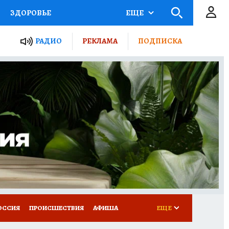
ЗДОРОВЬЕ
ЕЩЕ
ТЫ РОССИИ
РАДИО
РЕКЛАМА
ПОДПИСКА
КРЕТЫ
ПУТЕВОДИТЕЛЬ
 ЖЕЛЕЗА
ТУРИЗМ
Д ПОТРЕБИТЕЛЯ
ВСЕ О КП
ОССИЯ
ПРОИСШЕСТВИЯ
АФИША
ЕЩЕ