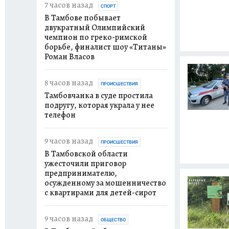
7 часов назад
СПОРТ
В Тамбове побывает
двукратный Олимпийский
чемпион по греко-римской
борьбе, финалист шоу «Титаны»
Роман Власов
8 часов назад
ПРОИСШЕСТВИЯ
Тамбовчанка в суде простила
подругу, которая украла у нее
телефон
9 часов назад
ПРОИСШЕСТВИЯ
В Тамбовской области
ужесточили приговор
предпринимателю,
осужденному за мошенничество
с квартирами для детей-сирот
9 часов назад
ОБЩЕСТВО