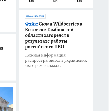
+26
°
+34
°
+26
°
ПРОИСШЕСТВИЯ
Фэйк:
Склад Wildberries в
Котовске Тамбовской
области загорелся в
результате работы
российского ПВО
ая
Ложная информация
распространяется в украинских
телеграм-каналах.