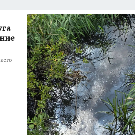
уга
ение
кого