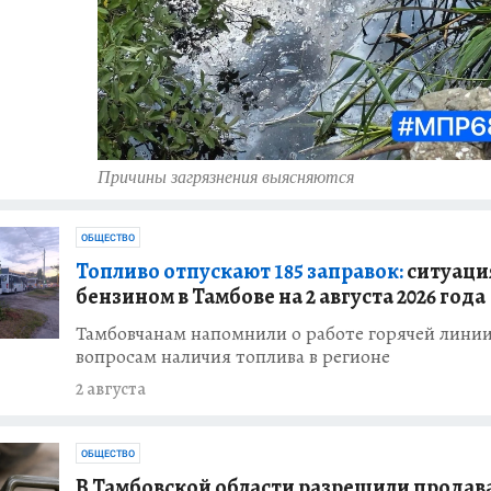
Причины загрязнения выясняются
ОБЩЕСТВО
Топливо отпускают 185 заправок:
ситуация
бензином в Тамбове на 2 августа 2026 года
ОБЩЕСТВО
ого округа
Тамбовчанам напомнили о работе горячей линии
вопросам наличия топлива в регионе
2 августа
округе
населенных
ОБЩЕСТВО
В Тамбовской области разрешили продав