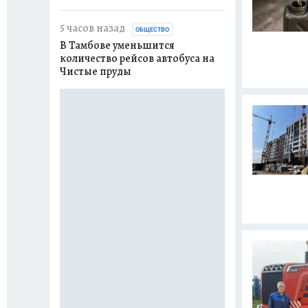
вчера
ОБЩЕСТВО
5 часов назад
В Котовске на н
ОБЩЕСТВО
В Тамбове уменьшится
ограничили дви
количество рейсов автобуса на
реконструкции
Чистые пруды
канализационны
вчера
ОБЩЕСТВО
В Тамбовском о
воду на сутки
вчера
ПРОИСШЕСТВ
В Тамбовской о
сотрудник пунк
похитил товары 
рублей
вчера
ПРОИСШЕСТВ
Тамбовчанина бу
повторную поезд
состоянии опья