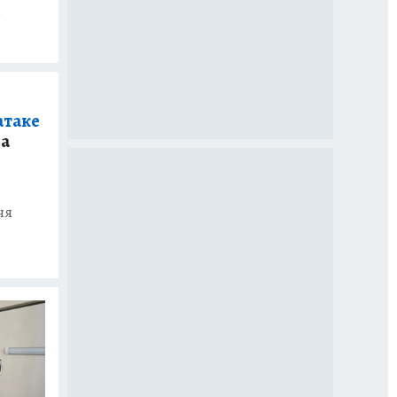
т
атаке
 а
ня