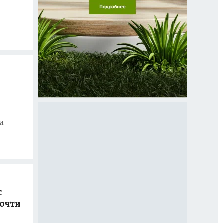
и
с
почти