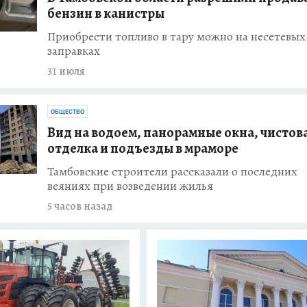
бензин в канистры
еделю
Приобрести топливо в тару можно на несетевых
жение из-за
заправках
х сетей
31 июля
ОБЩЕСТВО
круге отключат
Вид на водоем, панорамные окна, чистов
отделка и подъезды в мраморе
Тамбовские строители рассказали о последних
ИЯ
веяниях при возведении жилья
бласти
та выдачи
5 часов назад
на 188 тысяч
ИЯ
дут судить за
ку за рулем в
нения