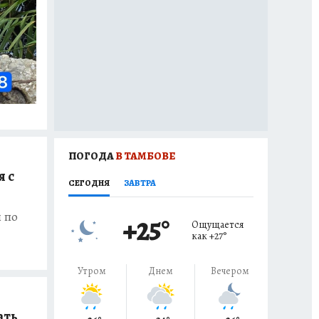
ПОГОДА
В ТАМБОВЕ
 с
СЕГОДНЯ
ЗАВТРА
 по
+25
°
Ощущается
как
+27
°
Утром
Днем
Вечером
ать