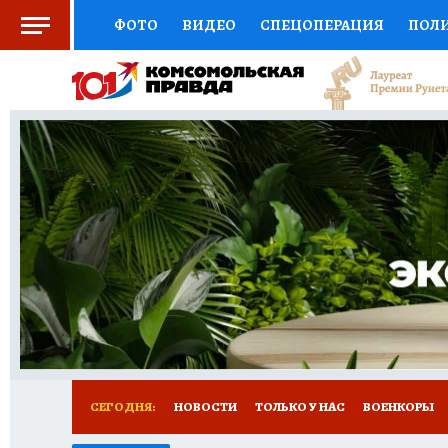
ФОТО
ВИДЕО
СПЕЦОПЕРАЦИЯ
ПОЛ
СОЦПОДДЕРЖКА
НАУКА
СПОРТ
КО
ВЫБОР ЭКСПЕРТОВ
ДОКТОР
ФИНАНС
КНИЖНАЯ ПОЛКА
ПРОГНОЗЫ НА СПОРТ
ПРЕСС-ЦЕНТР
НЕДВИЖИМОСТЬ
ТЕЛЕ
РАДИО КП
ТЕСТЫ
НОВОЕ НА САЙТЕ
СЕГОДНЯ:
НОВОСТИ
ТОЛЬКО У НАС
ВОЕНКОРЫ