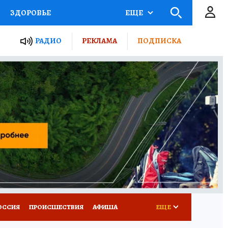
ЗДОРОВЬЕ
ЕЩЕ
ТЫ РОССИИ
РАДИО
РЕКЛАМА
ПОДПИСКА
КРЕТЫ
ПУТЕВОДИТЕЛЬ
 ЖЕЛЕЗА
ТУРИЗМ
Д ПОТРЕБИТЕЛЯ
ВСЕ О КП
ОССИЯ
ПРОИСШЕСТВИЯ
АФИША
ЕЩЕ