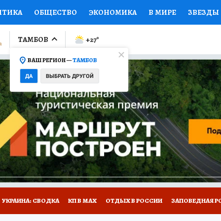
ИТИКА
ОБЩЕСТВО
ЭКОНОМИКА
В МИРЕ
ЗВЕЗДЫ
ЛУМНИСТЫ
ПРОИСШЕСТВИЯ
НАЦИОНАЛЬНЫЕ ПРОЕК
ТАМБОВ
+27
°
ВАШ РЕГИОН —
ТАМБОВ
Ы
ОТКРЫВАЕМ МИР
Я ЗНАЮ
СЕМЬЯ
ЖЕНСКИЕ СЕ
ДА
ВЫБРАТЬ ДРУГОЙ
ПРОМОКОДЫ
СЕРИАЛЫ
СПЕЦПРОЕКТЫ
ДЕФИЦИТ
ВИЗОР
КОЛЛЕКЦИИ
КОНКУРСЫ
РАБОТА У НАС
ГИ
РЕКЛАМА
УКРАИНА: СВОДКА
КП В МАХ
ОТДЫХ В РОССИИ
ЗАПОВЕДНАЯ Р