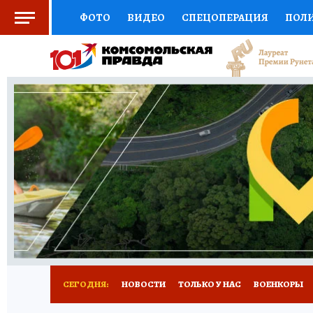
ФОТО
ВИДЕО
СПЕЦОПЕРАЦИЯ
ПОЛ
СОЦПОДДЕРЖКА
НАУКА
СПОРТ
КО
ВЫБОР ЭКСПЕРТОВ
ДОКТОР
ФИНАНС
КНИЖНАЯ ПОЛКА
ПРОГНОЗЫ НА СПОРТ
ПРЕСС-ЦЕНТР
НЕДВИЖИМОСТЬ
ТЕЛЕ
РАДИО КП
ТЕСТЫ
НОВОЕ НА САЙТЕ
СЕГОДНЯ:
НОВОСТИ
ТОЛЬКО У НАС
ВОЕНКОРЫ