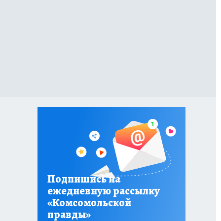
Подпишись на
ежедневную рассылку
«Комсомольской
правды»