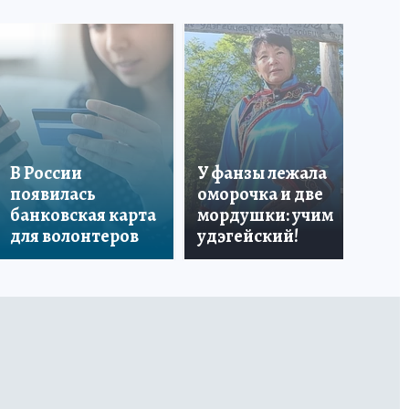
«Я
В России
У фанзы лежала
Ро
появилась
оморочка и две
из
банковская карта
мордушки: учим
и 
для волонтеров
удэгейский!
по