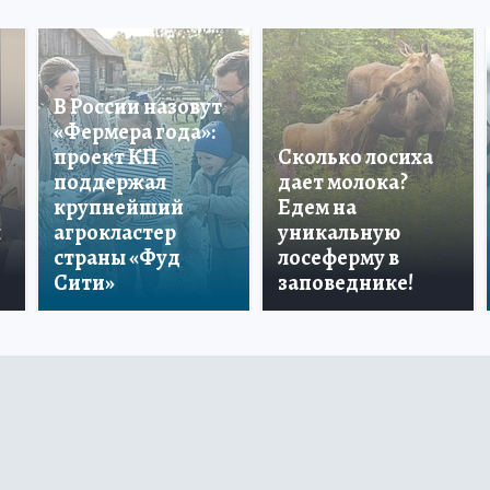
В России назовут
«Фермера года»:
проект КП
Сколько лосиха
поддержал
дает молока?
крупнейший
Едем на
ы
агрокластер
уникальную
страны «Фуд
лосеферму в
Сити»
заповеднике!