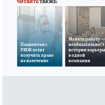
ЧИТАЙТЕ
ТАКЖЕ:
Менять работу —
Пациентки с
необязательно! 3
РМЖ хотят
истории карьер
получить право
в одной
на излечение
компании