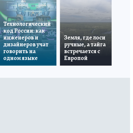
Что
бо
Технологический
со
код России: как
ан
инженеров и
Земля, где лоси
по
дизайнеров учат
ручные, а тайга
ин
говорить на
встречается с
пе
одном языке
Европой
ма