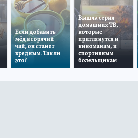
Вышла серия
домашних ТВ,
Если добавить
которые
мёд в горячий
приглянутся и
чай, он станет
киноманам, и
вредным. Так ли
спортивным
это?
болельщикам