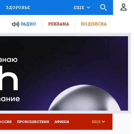
ЗДОРОВЬЕ
ЕЩЕ
ТЫ РОССИИ
РАДИО
РЕКЛАМА
ПОДПИСКА
КРЕТЫ
ПУТЕВОДИТЕЛЬ
 ЖЕЛЕЗА
ТУРИЗМ
Д ПОТРЕБИТЕЛЯ
ВСЕ О КП
ОССИЯ
ПРОИСШЕСТВИЯ
АФИША
ЕЩЕ