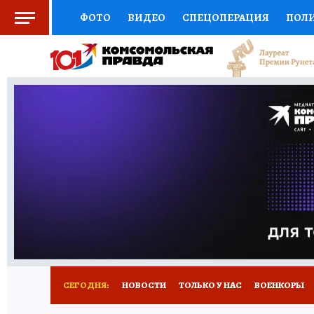
ФОТО
ВИДЕО
СПЕЦОПЕРАЦИЯ
ПОЛ
СОЦПОДДЕРЖКА
НАУКА
СПОРТ
КО
ВЫБОР ЭКСПЕРТОВ
ДОКТОР
ФИНАНС
КНИЖНАЯ ПОЛКА
ПРОГНОЗЫ НА СПОРТ
ПРЕСС-ЦЕНТР
НЕДВИЖИМОСТЬ
ТЕЛЕ
РАДИО КП
ТЕСТЫ
НОВОЕ НА САЙТЕ
СЕГОДНЯ:
НОВОСТИ
ТОЛЬКО У НАС
ВОЕНКОРЫ