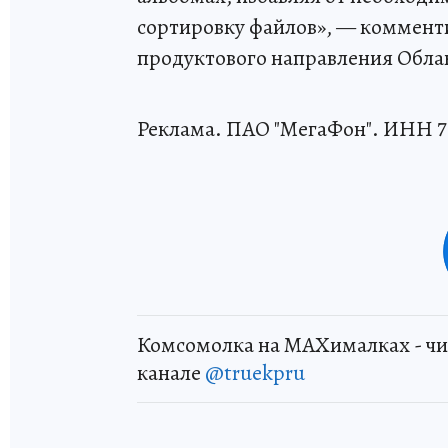
сортировку файлов», — коммент
продуктового направления Облак
Реклама. ПАО "МегаФон". ИНН 7
Комсомолка на MAXималках - чи
канале
@truekpru