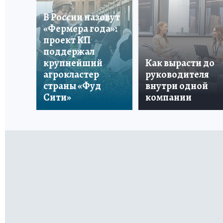
В России назовут
«Фермера года»:
проект КП
поддержал
крупнейший
Как вырасти до
агрокластер
руководителя
страны «Фуд
внутри одной
Сити»
компании