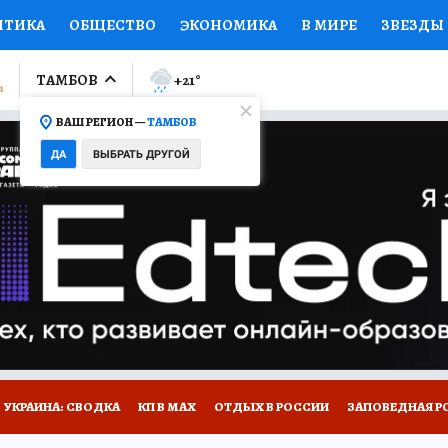
ИТИКА
ОБЩЕСТВО
ЭКОНОМИКА
В МИРЕ
ЗВЕЗДЫ
ЛУМНИСТЫ
ПРОИСШЕСТВИЯ
НАЦИОНАЛЬНЫЕ ПРОЕК
ТАМБОВ
+21
°
ВАШ РЕГИОН —
ТАМБОВ
Ы
ОТКРЫВАЕМ МИР
Я ЗНАЮ
СЕМЬЯ
ЖЕНСКИЕ СЕ
ДА
ВЫБРАТЬ ДРУГОЙ
ПРОМОКОДЫ
СЕРИАЛЫ
СПЕЦПРОЕКТЫ
ДЕФИЦИТ
ВИЗОР
КОЛЛЕКЦИИ
КОНКУРСЫ
РАБОТА У НАС
ГИ
РЕКЛАМА
УКРАИНА: СВОДКА
КП В МАХ
ОТДЫХ В РОССИИ
ЗАПОВЕДНАЯ Р