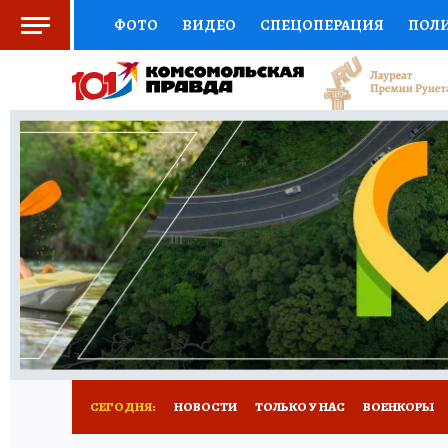
ФОТО
ВИДЕО
СПЕЦОПЕРАЦИЯ
ПОЛ
СОЦПОДДЕРЖКА
НАУКА
СПОРТ
КО
ВЫБОР ЭКСПЕРТОВ
ДОКТОР
ФИНАНС
КНИЖНАЯ ПОЛКА
ПРОГНОЗЫ НА СПОРТ
ПРЕСС-ЦЕНТР
НЕДВИЖИМОСТЬ
ТЕЛЕ
РАДИО КП
ТЕСТЫ
НОВОЕ НА САЙТЕ
СЕГОДНЯ:
НОВОСТИ
ТОЛЬКО У НАС
ВОЕНКОРЫ