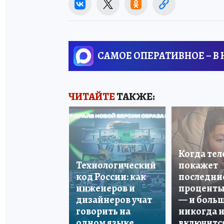
САМОЕ ОПЕРАТИВНОЕ – В
ЧИТАЙТЕ
ТАКЖЕ:
Когда те
Технологический
покажет
код России: как
последни
инженеров и
проценты
дизайнеров учат
— и боль
говорить на
никогда 
одном языке
включитс