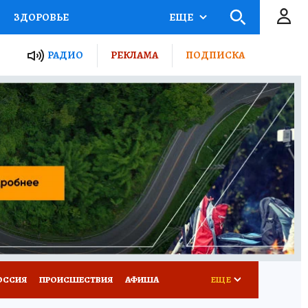
ЗДОРОВЬЕ
ЕЩЕ
ТЫ РОССИИ
РАДИО
РЕКЛАМА
ПОДПИСКА
КРЕТЫ
ПУТЕВОДИТЕЛЬ
 ЖЕЛЕЗА
ТУРИЗМ
Д ПОТРЕБИТЕЛЯ
ВСЕ О КП
ОССИЯ
ПРОИСШЕСТВИЯ
АФИША
ЕЩЕ