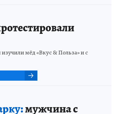
ротестировали
 изучили мёд «Вкус & Польза» и с
арку:
мужчина с