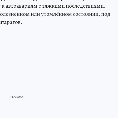
 к автоавариям с тяжкими последствиями.
 болезненном или утомлённом состоянии, под
епаратов.