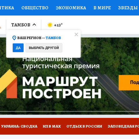
ИТИКА
ОБЩЕСТВО
ЭКОНОМИКА
В МИРЕ
ЗВЕЗДЫ
ЛУМНИСТЫ
ПРОИСШЕСТВИЯ
НАЦИОНАЛЬНЫЕ ПРОЕК
ТАМБОВ
+23
°
ВАШ РЕГИОН —
ТАМБОВ
Ы
ОТКРЫВАЕМ МИР
Я ЗНАЮ
СЕМЬЯ
ЖЕНСКИЕ СЕ
ДА
ВЫБРАТЬ ДРУГОЙ
ПРОМОКОДЫ
СЕРИАЛЫ
СПЕЦПРОЕКТЫ
ДЕФИЦИТ
ВИЗОР
КОЛЛЕКЦИИ
КОНКУРСЫ
РАБОТА У НАС
ГИ
РЕКЛАМА
УКРАИНА: СВОДКА
КП В МАХ
ОТДЫХ В РОССИИ
ЗАПОВЕДНАЯ Р