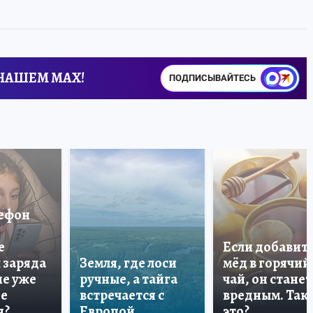
 НАШЕМ MAX!
ПОДПИСЫВАЙТЕСЬ
лефон
е
Если добавит
 заряда
Земля, где лоси
мёд в горячий
ше уже
ручные, а тайга
чай, он станет
не
встречается с
вредным. Так 
я?
Европой
это?