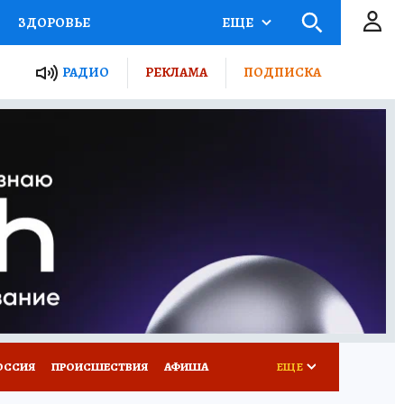
ЗДОРОВЬЕ
ЕЩЕ
ТЫ РОССИИ
РАДИО
РЕКЛАМА
ПОДПИСКА
КРЕТЫ
ПУТЕВОДИТЕЛЬ
 ЖЕЛЕЗА
ТУРИЗМ
Д ПОТРЕБИТЕЛЯ
ВСЕ О КП
ОССИЯ
ПРОИСШЕСТВИЯ
АФИША
ЕЩЕ