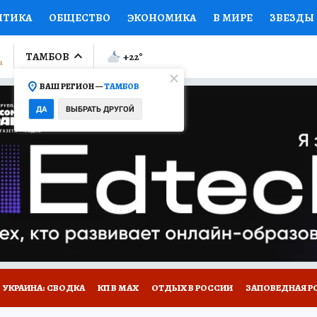
ИТИКА
ОБЩЕСТВО
ЭКОНОМИКА
В МИРЕ
ЗВЕЗДЫ
ЛУМНИСТЫ
ПРОИСШЕСТВИЯ
НАЦИОНАЛЬНЫЕ ПРОЕК
ТАМБОВ
+22
°
ВАШ РЕГИОН —
ТАМБОВ
Ы
ОТКРЫВАЕМ МИР
Я ЗНАЮ
СЕМЬЯ
ЖЕНСКИЕ СЕ
ДА
ВЫБРАТЬ ДРУГОЙ
ПРОМОКОДЫ
СЕРИАЛЫ
СПЕЦПРОЕКТЫ
ДЕФИЦИТ
ВИЗОР
КОЛЛЕКЦИИ
КОНКУРСЫ
РАБОТА У НАС
ГИ
РЕКЛАМА
УКРАИНА: СВОДКА
КП В МАХ
ОТДЫХ В РОССИИ
ЗАПОВЕДНАЯ Р