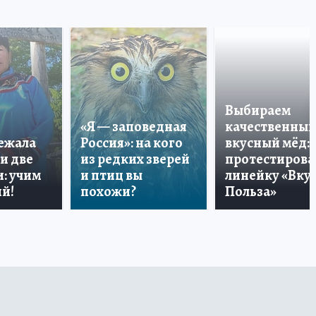
Выбираем
«Я — заповедная
качественный
лежала
Россия»: на кого
вкусный мёд:
и две
из редких зверей
протестирова
: учим
и птиц вы
линейку «Вкус
й!
похожи?
Польза»