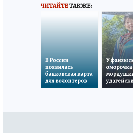
ЧИТАЙТЕ
ТАКЖЕ:
В России
У фанзы 
появилась
оморочка 
банковская карта
мордушки
для волонтеров
удэгейски