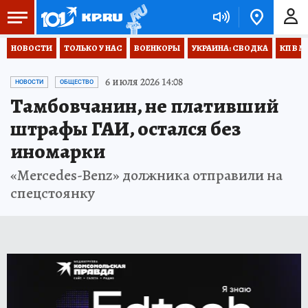
НОВОСТИ
ТОЛЬКО У НАС
ВОЕНКОРЫ
УКРАИНА: СВОДКА
КП В М
6 июля 2026 14:08
НОВОСТИ
ОБЩЕСТВО
Тамбовчанин, не плативший
штрафы ГАИ, остался без
иномарки
«Mercedes-Benz» должника отправили на
спецстоянку