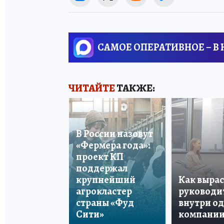
САМОЕ ОПЕРАТИВНОЕ – В
ЧИТАЙТЕ
ТАКЖЕ:
В России назовут
«Фермера года»:
проект КП
поддержал
крупнейший
Как вырас
агрокластер
руководи
страны «Фуд
внутри о
Сити»
компани