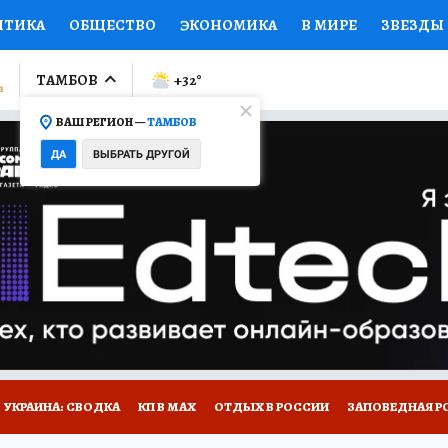
ИТИКА
ОБЩЕСТВО
ЭКОНОМИКА
В МИРЕ
ЗВЕЗДЫ
ЛУМНИСТЫ
ПРОИСШЕСТВИЯ
НАЦИОНАЛЬНЫЕ ПРОЕК
ТАМБОВ
+32
°
ВАШ РЕГИОН —
ТАМБОВ
Ы
ОТКРЫВАЕМ МИР
Я ЗНАЮ
СЕМЬЯ
ЖЕНСКИЕ СЕ
ДА
ВЫБРАТЬ ДРУГОЙ
ПРОМОКОДЫ
СЕРИАЛЫ
СПЕЦПРОЕКТЫ
ДЕФИЦИТ
ВИЗОР
КОЛЛЕКЦИИ
КОНКУРСЫ
РАБОТА У НАС
ГИ
РЕКЛАМА
УКРАИНА: СВОДКА
КП В МАХ
ОТДЫХ В РОССИИ
ЗАПОВЕДНАЯ Р