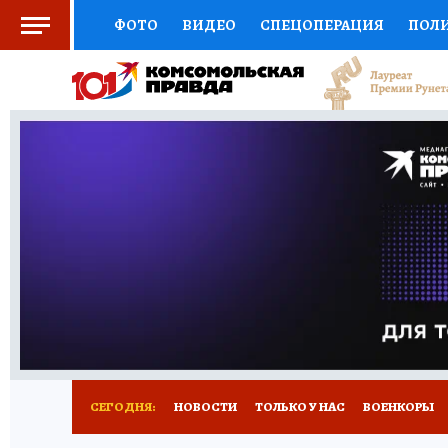
ФОТО
ВИДЕО
СПЕЦОПЕРАЦИЯ
ПОЛ
СОЦПОДДЕРЖКА
НАУКА
СПОРТ
КО
ВЫБОР ЭКСПЕРТОВ
ДОКТОР
ФИНАНС
КНИЖНАЯ ПОЛКА
ПРОГНОЗЫ НА СПОРТ
ПРЕСС-ЦЕНТР
НЕДВИЖИМОСТЬ
ТЕЛЕ
РАДИО КП
ТЕСТЫ
НОВОЕ НА САЙТЕ
СЕГОДНЯ:
НОВОСТИ
ТОЛЬКО У НАС
ВОЕНКОРЫ