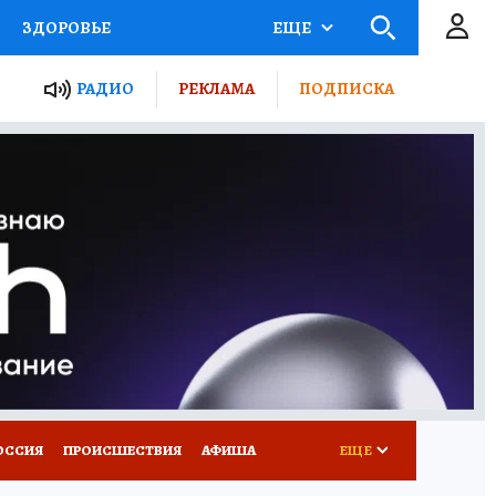
ЗДОРОВЬЕ
ЕЩЕ
ТЫ РОССИИ
РАДИО
РЕКЛАМА
ПОДПИСКА
КРЕТЫ
ПУТЕВОДИТЕЛЬ
 ЖЕЛЕЗА
ТУРИЗМ
Д ПОТРЕБИТЕЛЯ
ВСЕ О КП
ОССИЯ
ПРОИСШЕСТВИЯ
АФИША
ЕЩЕ