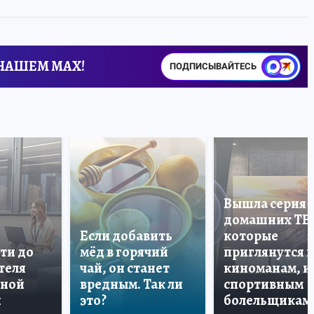
 НАШЕМ MAX!
ПОДПИСЫВАЙТЕСЬ
Вышла серия
домашних ТВ
Если добавить
которые
ти до
мёд в горячий
приглянутся 
теля
чай, он станет
киноманам, и
дной
вредным. Так ли
спортивным
и
это?
болельщикам