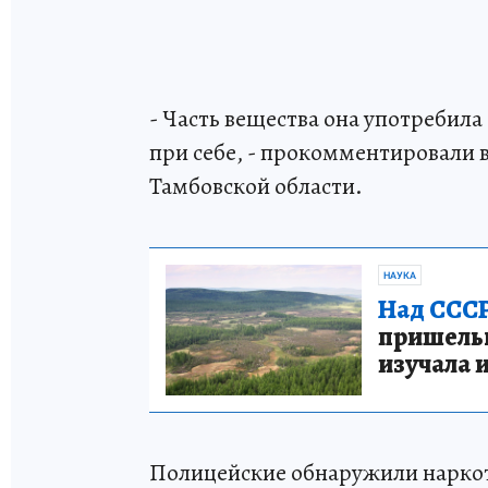
- Часть вещества она употребила
при себе, - прокомментировали 
Тамбовской области.
НАУКА
Над СССР
пришельце
изучала 
Полицейские обнаружили наркот