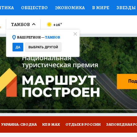
ИТИКА
ОБЩЕСТВО
ЭКОНОМИКА
В МИРЕ
ЗВЕЗДЫ
ЛУМНИСТЫ
ПРОИСШЕСТВИЯ
НАЦИОНАЛЬНЫЕ ПРОЕК
ТАМБОВ
+26
°
ВАШ РЕГИОН —
ТАМБОВ
Ы
ОТКРЫВАЕМ МИР
Я ЗНАЮ
СЕМЬЯ
ЖЕНСКИЕ СЕ
ДА
ВЫБРАТЬ ДРУГОЙ
ПРОМОКОДЫ
СЕРИАЛЫ
СПЕЦПРОЕКТЫ
ДЕФИЦИТ
ВИЗОР
КОЛЛЕКЦИИ
КОНКУРСЫ
РАБОТА У НАС
ГИ
РЕКЛАМА
УКРАИНА: СВОДКА
КП В МАХ
ОТДЫХ В РОССИИ
ЗАПОВЕДНАЯ Р