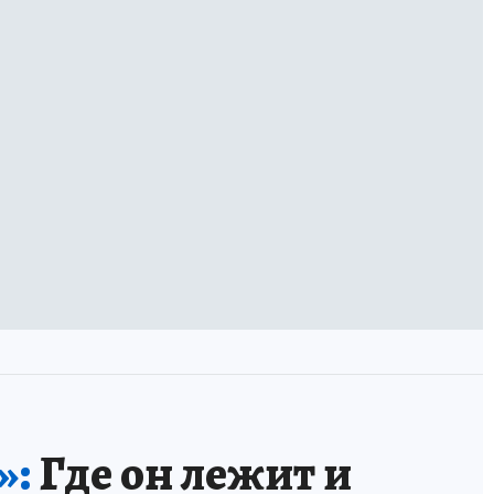
»:
Где он лежит и