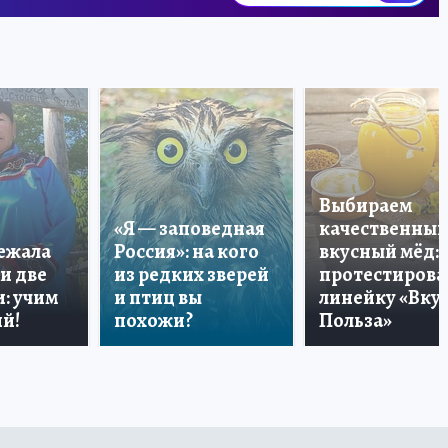
Выбираем
«Я — заповедная
качественный
лежала
Россия»: на кого
вкусный мёд:
и две
из редких зверей
протестирова
: учим
и птиц вы
линейку «Вкус
й!
похожи?
Польза»