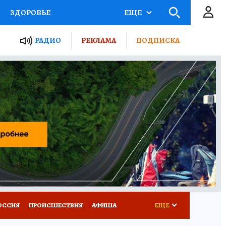
ЗДОРОВЬЕ
ЕЩЕ
ТЫ РОССИИ
РАДИО
РЕКЛАМА
ПОДПИСКА
КРЕТЫ
ПУТЕВОДИТЕЛЬ
 ЖЕЛЕЗА
ТУРИЗМ
Д ПОТРЕБИТЕЛЯ
ВСЕ О КП
ОССИЯ
ПРОИСШЕСТВИЯ
АФИША
ЕЩЕ