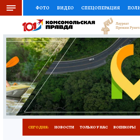
ФОТО
ВИДЕО
СПЕЦОПЕРАЦИЯ
ПОЛ
СОЦПОДДЕРЖКА
НАУКА
СПОРТ
КО
ВЫБОР ЭКСПЕРТОВ
ДОКТОР
ФИНАНС
КНИЖНАЯ ПОЛКА
ПРОГНОЗЫ НА СПОРТ
ПРЕСС-ЦЕНТР
НЕДВИЖИМОСТЬ
ТЕЛЕ
РАДИО КП
ТЕСТЫ
НОВОЕ НА САЙТЕ
СЕГОДНЯ:
НОВОСТИ
ТОЛЬКО У НАС
ВОЕНКОРЫ