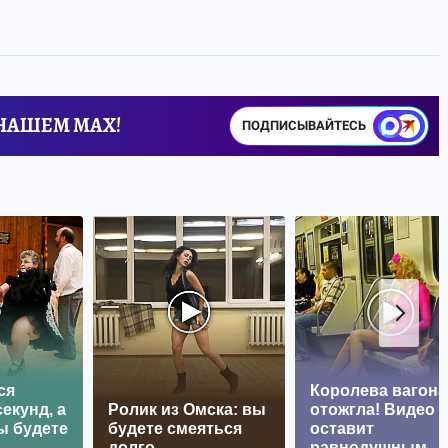
 НАШЕМ MAX!
ПОДПИСЫВАЙТЕСЬ
ся
Королева вагона
екунд, а
Ролик из Омска: вы
отожгла! Видео 
ы будете
будете смеяться
оставит
долго
равнодушным