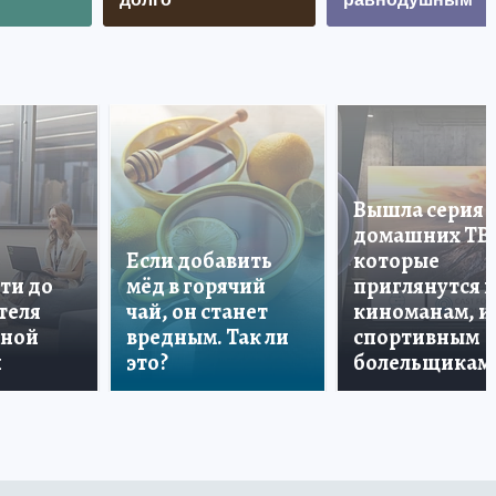
Вышла серия
домашних ТВ
Если добавить
которые
ти до
мёд в горячий
приглянутся 
теля
чай, он станет
киноманам, и
дной
вредным. Так ли
спортивным
и
это?
болельщикам