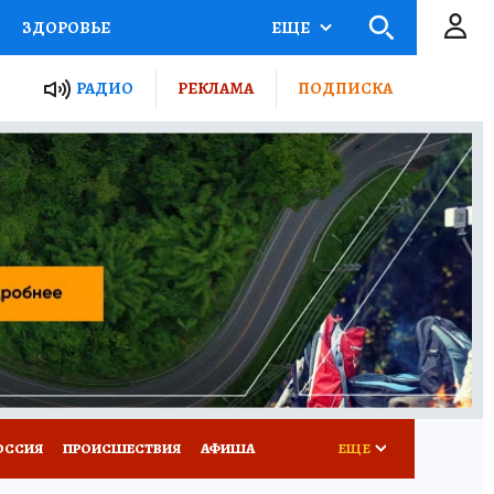
ЗДОРОВЬЕ
ЕЩЕ
ТЫ РОССИИ
РАДИО
РЕКЛАМА
ПОДПИСКА
КРЕТЫ
ПУТЕВОДИТЕЛЬ
 ЖЕЛЕЗА
ТУРИЗМ
Д ПОТРЕБИТЕЛЯ
ВСЕ О КП
ОССИЯ
ПРОИСШЕСТВИЯ
АФИША
ЕЩЕ