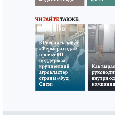
ЧИТАЙТЕ
ТАКЖЕ:
В России назовут
«Фермера года»:
проект КП
поддержал
крупнейший
Как вырас
агрокластер
руководи
страны «Фуд
внутри о
Сити»
компани