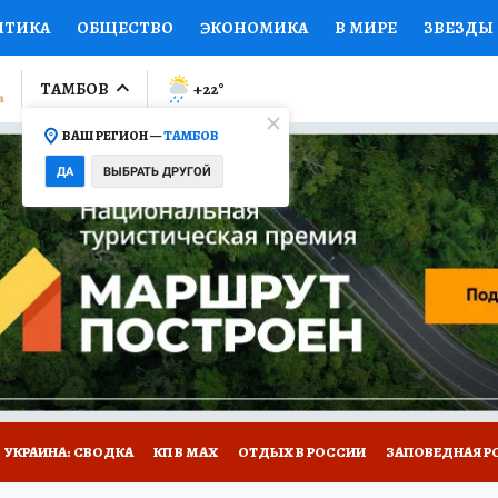
ИТИКА
ОБЩЕСТВО
ЭКОНОМИКА
В МИРЕ
ЗВЕЗДЫ
ЛУМНИСТЫ
ПРОИСШЕСТВИЯ
НАЦИОНАЛЬНЫЕ ПРОЕК
ТАМБОВ
+22
°
ВАШ РЕГИОН —
ТАМБОВ
Ы
ОТКРЫВАЕМ МИР
Я ЗНАЮ
СЕМЬЯ
ЖЕНСКИЕ СЕ
ДА
ВЫБРАТЬ ДРУГОЙ
ПРОМОКОДЫ
СЕРИАЛЫ
СПЕЦПРОЕКТЫ
ДЕФИЦИТ
ВИЗОР
КОЛЛЕКЦИИ
КОНКУРСЫ
РАБОТА У НАС
ГИ
РЕКЛАМА
УКРАИНА: СВОДКА
КП В МАХ
ОТДЫХ В РОССИИ
ЗАПОВЕДНАЯ Р