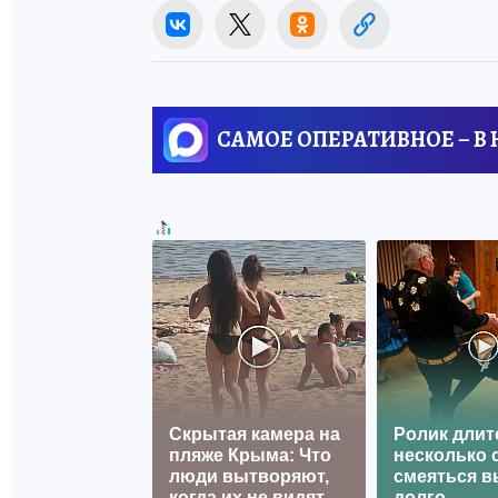
САМОЕ ОПЕРАТИВНОЕ – В
Скрытая камера на
Ролик длит
пляже Крыма: Что
несколько с
люди вытворяют,
смеяться в
когда их не видят...
долго