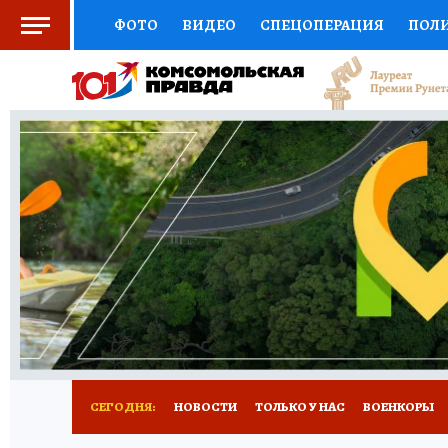
ФОТО
ВИДЕО
СПЕЦОПЕРАЦИЯ
ПОЛ
СОЦПОДДЕРЖКА
НАУКА
СПОРТ
КО
ВЫБОР ЭКСПЕРТОВ
ДОКТОР
ФИНАНС
КНИЖНАЯ ПОЛКА
ПРОГНОЗЫ НА СПОРТ
ПРЕСС-ЦЕНТР
НЕДВИЖИМОСТЬ
ТЕЛЕ
РАДИО КП
ТЕСТЫ
НОВОЕ НА САЙТЕ
СЕГОДНЯ:
НОВОСТИ
ТОЛЬКО У НАС
ВОЕНКОРЫ