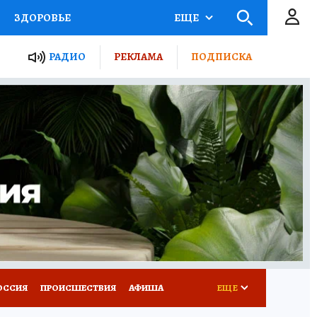
ЗДОРОВЬЕ
ЕЩЕ
ТЫ РОССИИ
РАДИО
РЕКЛАМА
ПОДПИСКА
КРЕТЫ
ПУТЕВОДИТЕЛЬ
 ЖЕЛЕЗА
ТУРИЗМ
Д ПОТРЕБИТЕЛЯ
ВСЕ О КП
ОССИЯ
ПРОИСШЕСТВИЯ
АФИША
ЕЩЕ