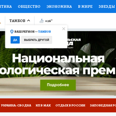
ИТИКА
ОБЩЕСТВО
ЭКОНОМИКА
В МИРЕ
ЗВЕЗДЫ
ЛУМНИСТЫ
ПРОИСШЕСТВИЯ
НАЦИОНАЛЬНЫЕ ПРОЕК
ТАМБОВ
+26
°
ВАШ РЕГИОН —
ТАМБОВ
Ы
ОТКРЫВАЕМ МИР
Я ЗНАЮ
СЕМЬЯ
ЖЕНСКИЕ СЕ
ДА
ВЫБРАТЬ ДРУГОЙ
ПРОМОКОДЫ
СЕРИАЛЫ
СПЕЦПРОЕКТЫ
ДЕФИЦИТ
ВИЗОР
КОЛЛЕКЦИИ
КОНКУРСЫ
РАБОТА У НАС
ГИ
РЕКЛАМА
УКРАИНА: СВОДКА
КП В МАХ
ОТДЫХ В РОССИИ
ЗАПОВЕДНАЯ Р