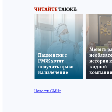
ЧИТАЙТЕ
ТАКЖЕ:
Менять р
Пациентки с
необязате
РМЖ хотят
истории 
получить право
в одной
на излечение
компани
Новости СМИ2