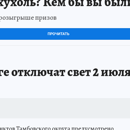
хухоль? Кем бы вы был
в розыгрыше призов
ПРОЧИТАТЬ
е отключат свет 2 июл
унктов Тамбовского округа предусмотрено