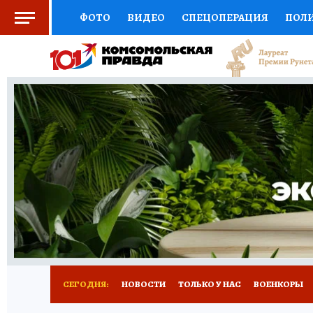
ФОТО
ВИДЕО
СПЕЦОПЕРАЦИЯ
ПОЛ
СОЦПОДДЕРЖКА
НАУКА
СПОРТ
КО
ВЫБОР ЭКСПЕРТОВ
ДОКТОР
ФИНАНС
КНИЖНАЯ ПОЛКА
ПРОГНОЗЫ НА СПОРТ
ПРЕСС-ЦЕНТР
НЕДВИЖИМОСТЬ
ТЕЛЕ
РАДИО КП
ТЕСТЫ
НОВОЕ НА САЙТЕ
СЕГОДНЯ:
НОВОСТИ
ТОЛЬКО У НАС
ВОЕНКОРЫ