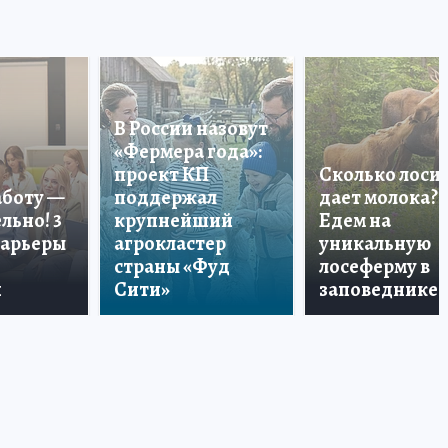
В России назовут
«Фермера года»:
проект КП
Сколько лоси
аботу —
поддержал
дает молока?
льно! 3
крупнейший
Едем на
карьеры
агрокластер
уникальную
страны «Фуд
лосеферму в
и
Сити»
заповеднике!