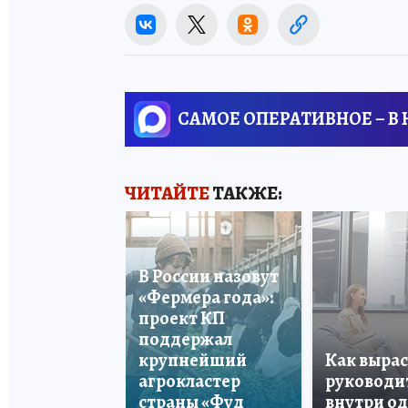
САМОЕ ОПЕРАТИВНОЕ – В
ЧИТАЙТЕ
ТАКЖЕ:
В России назовут
«Фермера года»:
проект КП
поддержал
крупнейший
Как вырас
агрокластер
руководи
страны «Фуд
внутри о