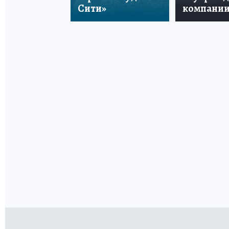
Сити»
компани