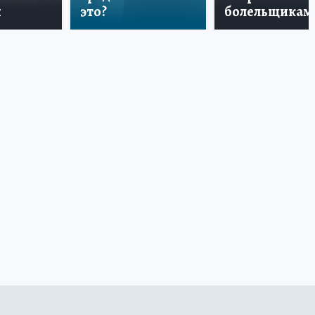
и
это?
болельщикам