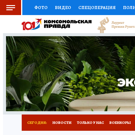
ФОТО
ВИДЕО
СПЕЦОПЕРАЦИЯ
ПОЛ
СОЦПОДДЕРЖКА
НАУКА
СПОРТ
КО
ВЫБОР ЭКСПЕРТОВ
ДОКТОР
ФИНАНС
КНИЖНАЯ ПОЛКА
ПРОГНОЗЫ НА СПОРТ
ПРЕСС-ЦЕНТР
НЕДВИЖИМОСТЬ
ТЕЛЕ
РАДИО КП
ТЕСТЫ
НОВОЕ НА САЙТЕ
СЕГОДНЯ:
НОВОСТИ
ТОЛЬКО У НАС
ВОЕНКОРЫ