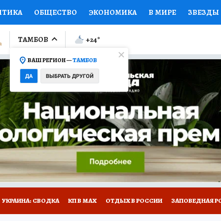
ИТИКА
ОБЩЕСТВО
ЭКОНОМИКА
В МИРЕ
ЗВЕЗДЫ
ЛУМНИСТЫ
ПРОИСШЕСТВИЯ
НАЦИОНАЛЬНЫЕ ПРОЕК
ТАМБОВ
+24
°
ВАШ РЕГИОН —
ТАМБОВ
Ы
ОТКРЫВАЕМ МИР
Я ЗНАЮ
СЕМЬЯ
ЖЕНСКИЕ СЕ
ДА
ВЫБРАТЬ ДРУГОЙ
ПРОМОКОДЫ
СЕРИАЛЫ
СПЕЦПРОЕКТЫ
ДЕФИЦИТ
ВИЗОР
КОЛЛЕКЦИИ
КОНКУРСЫ
РАБОТА У НАС
ГИ
РЕКЛАМА
УКРАИНА: СВОДКА
КП В МАХ
ОТДЫХ В РОССИИ
ЗАПОВЕДНАЯ Р