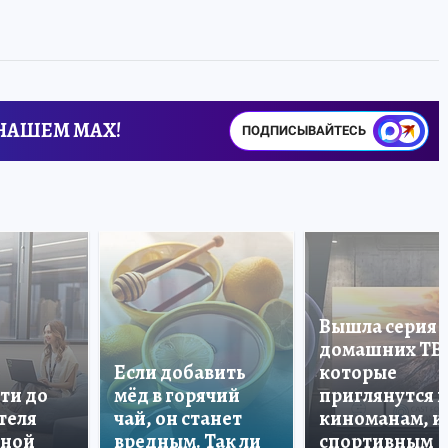
 НАШЕМ MAX!
ПОДПИСЫВАЙТЕСЬ
Вышла серия
домашних ТВ
Если добавить
которые
ти до
мёд в горячий
приглянутся 
теля
чай, он станет
киноманам, и
дной
вредным. Так ли
спортивным