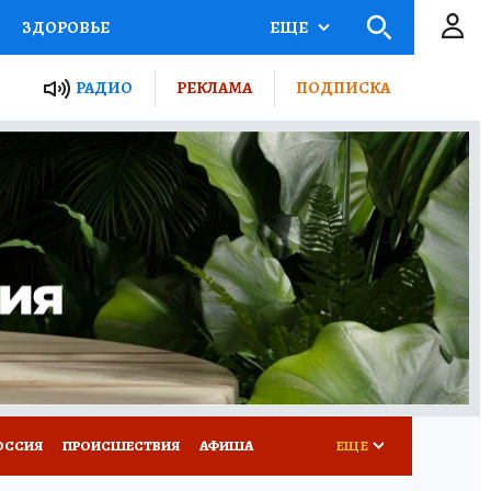
ЗДОРОВЬЕ
ЕЩЕ
ТЫ РОССИИ
РАДИО
РЕКЛАМА
ПОДПИСКА
КРЕТЫ
ПУТЕВОДИТЕЛЬ
 ЖЕЛЕЗА
ТУРИЗМ
Д ПОТРЕБИТЕЛЯ
ВСЕ О КП
ОССИЯ
ПРОИСШЕСТВИЯ
АФИША
ЕЩЕ