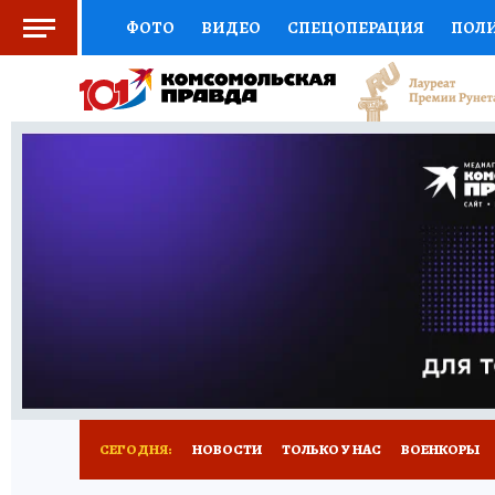
ФОТО
ВИДЕО
СПЕЦОПЕРАЦИЯ
ПОЛ
СОЦПОДДЕРЖКА
НАУКА
СПОРТ
КО
ВЫБОР ЭКСПЕРТОВ
ДОКТОР
ФИНАНС
КНИЖНАЯ ПОЛКА
ПРОГНОЗЫ НА СПОРТ
ПРЕСС-ЦЕНТР
НЕДВИЖИМОСТЬ
ТЕЛЕ
РАДИО КП
ТЕСТЫ
НОВОЕ НА САЙТЕ
СЕГОДНЯ:
НОВОСТИ
ТОЛЬКО У НАС
ВОЕНКОРЫ