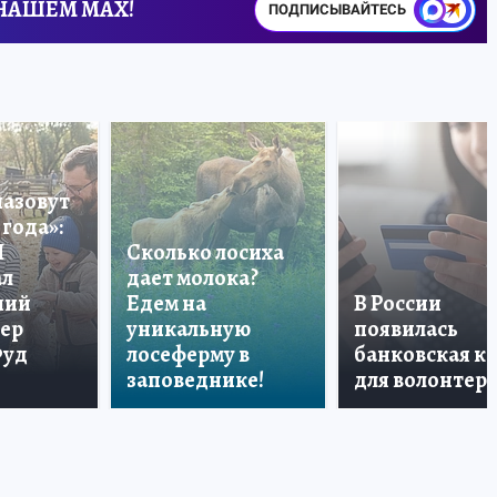
 НАШЕМ MAX!
ПОДПИСЫВАЙТЕСЬ
назовут
года»:
П
Сколько лосиха
ал
дает молока?
ший
Едем на
В России
тер
уникальную
появилась
Фуд
лосеферму в
банковская к
заповеднике!
для волонтер