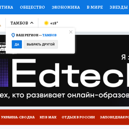
ИТИКА
ОБЩЕСТВО
ЭКОНОМИКА
В МИРЕ
ЗВЕЗДЫ
ЛУМНИСТЫ
ПРОИСШЕСТВИЯ
НАЦИОНАЛЬНЫЕ ПРОЕК
ТАМБОВ
+18
°
ВАШ РЕГИОН —
ТАМБОВ
Ы
ОТКРЫВАЕМ МИР
Я ЗНАЮ
СЕМЬЯ
ЖЕНСКИЕ СЕ
ДА
ВЫБРАТЬ ДРУГОЙ
ПРОМОКОДЫ
СЕРИАЛЫ
СПЕЦПРОЕКТЫ
ДЕФИЦИТ
ВИЗОР
КОЛЛЕКЦИИ
КОНКУРСЫ
РАБОТА У НАС
ГИ
РЕКЛАМА
УКРАИНА: СВОДКА
КП В МАХ
ОТДЫХ В РОССИИ
ЗАПОВЕДНАЯ Р