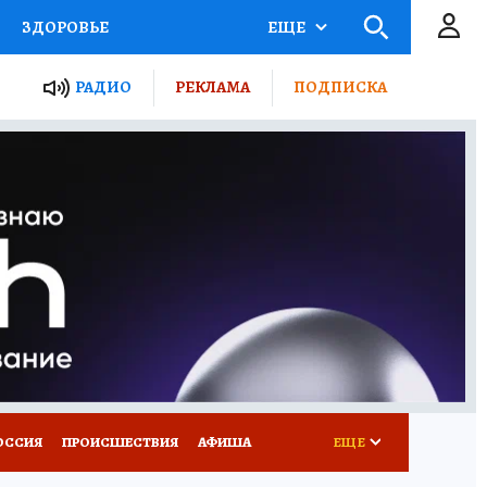
ЗДОРОВЬЕ
ЕЩЕ
ТЫ РОССИИ
РАДИО
РЕКЛАМА
ПОДПИСКА
КРЕТЫ
ПУТЕВОДИТЕЛЬ
 ЖЕЛЕЗА
ТУРИЗМ
Д ПОТРЕБИТЕЛЯ
ВСЕ О КП
ОССИЯ
ПРОИСШЕСТВИЯ
АФИША
ЕЩЕ