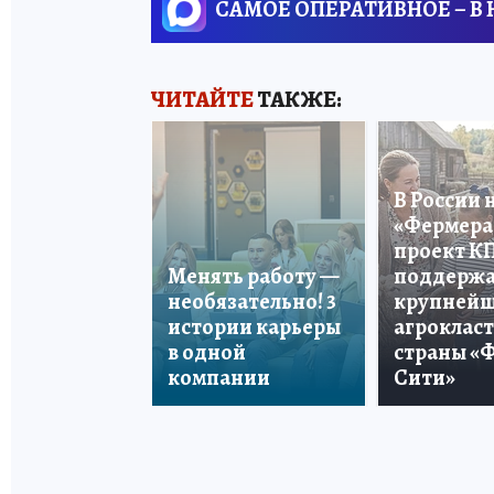
САМОЕ ОПЕРАТИВНОЕ – В
ЧИТАЙТЕ
ТАКЖЕ:
В России 
«Фермера 
проект К
Менять работу —
поддерж
необязательно! 3
крупней
истории карьеры
агроклас
в одной
страны «
компании
Сити»