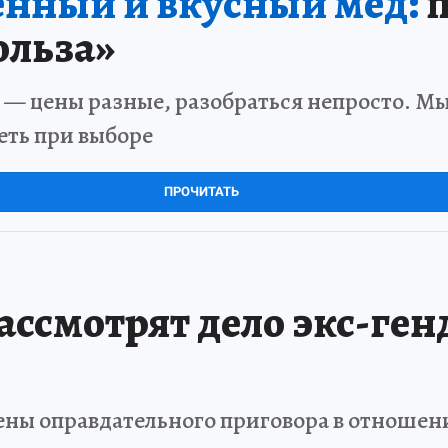
нный и вкусный мёд:
п
ольза»
 — цены разные, разобраться непросто. Мы
еть при выборе
ПРОЧИТАТЬ
рассмотрят дело экс-ге
ены оправдательного приговора в отношен