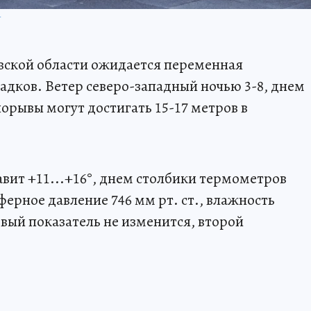
П
овской области ожидается переменная
адков. Ветер северо-западный ночью 3-8, днем
порывы могут достигать 15-17 метров в
авит +11...+16°, днем столбики термометров
ферное давление 746 мм рт. ст., влажность
ервый показатель не изменится, второй