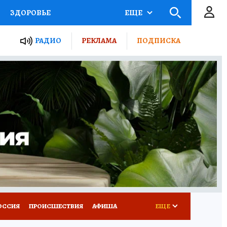
ЗДОРОВЬЕ
ЕЩЕ
ТЫ РОССИИ
РАДИО
РЕКЛАМА
ПОДПИСКА
КРЕТЫ
ПУТЕВОДИТЕЛЬ
 ЖЕЛЕЗА
ТУРИЗМ
Д ПОТРЕБИТЕЛЯ
ВСЕ О КП
ОССИЯ
ПРОИСШЕСТВИЯ
АФИША
ЕЩЕ