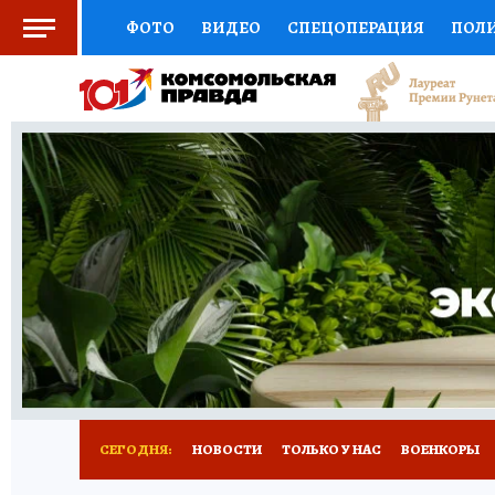
ФОТО
ВИДЕО
СПЕЦОПЕРАЦИЯ
ПОЛ
СОЦПОДДЕРЖКА
НАУКА
СПОРТ
КО
ВЫБОР ЭКСПЕРТОВ
ДОКТОР
ФИНАНС
КНИЖНАЯ ПОЛКА
ПРОГНОЗЫ НА СПОРТ
ПРЕСС-ЦЕНТР
НЕДВИЖИМОСТЬ
ТЕЛЕ
РАДИО КП
ТЕСТЫ
НОВОЕ НА САЙТЕ
СЕГОДНЯ:
НОВОСТИ
ТОЛЬКО У НАС
ВОЕНКОРЫ