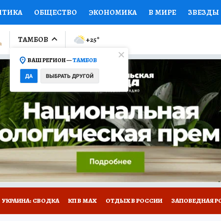
ИТИКА
ОБЩЕСТВО
ЭКОНОМИКА
В МИРЕ
ЗВЕЗДЫ
ЛУМНИСТЫ
ПРОИСШЕСТВИЯ
НАЦИОНАЛЬНЫЕ ПРОЕК
ТАМБОВ
+25
°
ВАШ РЕГИОН —
ТАМБОВ
Ы
ОТКРЫВАЕМ МИР
Я ЗНАЮ
СЕМЬЯ
ЖЕНСКИЕ СЕ
ДА
ВЫБРАТЬ ДРУГОЙ
ПРОМОКОДЫ
СЕРИАЛЫ
СПЕЦПРОЕКТЫ
ДЕФИЦИТ
ВИЗОР
КОЛЛЕКЦИИ
КОНКУРСЫ
РАБОТА У НАС
ГИ
РЕКЛАМА
УКРАИНА: СВОДКА
КП В МАХ
ОТДЫХ В РОССИИ
ЗАПОВЕДНАЯ Р