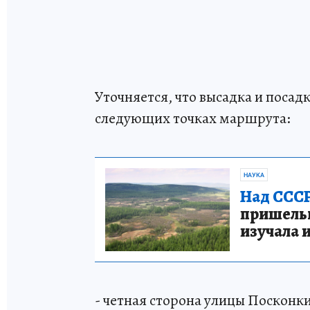
Уточняется, что высадка и посад
следующих точках маршрута:
НАУКА
Над СССР
пришельце
изучала 
- четная сторона улицы Посконки