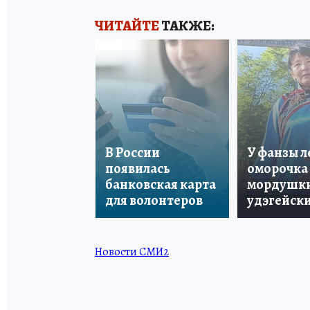
ЧИТАЙТЕ
ТАКЖЕ:
В России
У фанзы 
появилась
оморочка 
банковская карта
мордушки
для волонтеров
удэгейски
Новости СМИ2