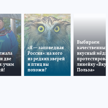
Выбираем
«Я — заповедная
качественный
лежала
Россия»: на кого
вкусный мёд:
и две
из редких зверей
протестирова
: учим
и птиц вы
линейку «Вкус
й!
похожи?
Польза»