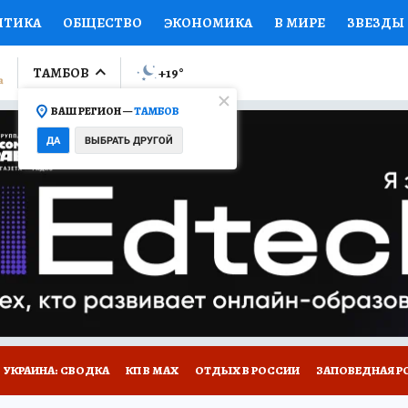
ИТИКА
ОБЩЕСТВО
ЭКОНОМИКА
В МИРЕ
ЗВЕЗДЫ
ЛУМНИСТЫ
ПРОИСШЕСТВИЯ
НАЦИОНАЛЬНЫЕ ПРОЕК
ТАМБОВ
+19
°
ВАШ РЕГИОН —
ТАМБОВ
Ы
ОТКРЫВАЕМ МИР
Я ЗНАЮ
СЕМЬЯ
ЖЕНСКИЕ СЕ
ДА
ВЫБРАТЬ ДРУГОЙ
ПРОМОКОДЫ
СЕРИАЛЫ
СПЕЦПРОЕКТЫ
ДЕФИЦИТ
ВИЗОР
КОЛЛЕКЦИИ
КОНКУРСЫ
РАБОТА У НАС
ГИ
РЕКЛАМА
УКРАИНА: СВОДКА
КП В МАХ
ОТДЫХ В РОССИИ
ЗАПОВЕДНАЯ Р