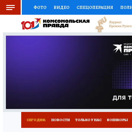
ФОТО
ВИДЕО
СПЕЦОПЕРАЦИЯ
ПОЛ
СОЦПОДДЕРЖКА
НАУКА
СПОРТ
КО
ВЫБОР ЭКСПЕРТОВ
ДОКТОР
ФИНАНС
КНИЖНАЯ ПОЛКА
ПРОГНОЗЫ НА СПОРТ
ПРЕСС-ЦЕНТР
НЕДВИЖИМОСТЬ
ТЕЛЕ
РАДИО КП
ТЕСТЫ
НОВОЕ НА САЙТЕ
СЕГОДНЯ:
НОВОСТИ
ТОЛЬКО У НАС
ВОЕНКОРЫ