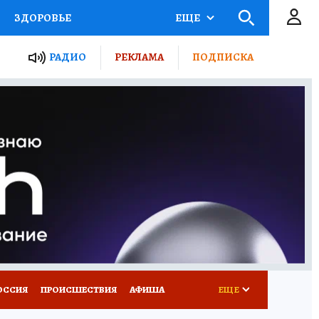
ЗДОРОВЬЕ
ЕЩЕ
ТЫ РОССИИ
РАДИО
РЕКЛАМА
ПОДПИСКА
КРЕТЫ
ПУТЕВОДИТЕЛЬ
 ЖЕЛЕЗА
ТУРИЗМ
Д ПОТРЕБИТЕЛЯ
ВСЕ О КП
ОССИЯ
ПРОИСШЕСТВИЯ
АФИША
ЕЩЕ