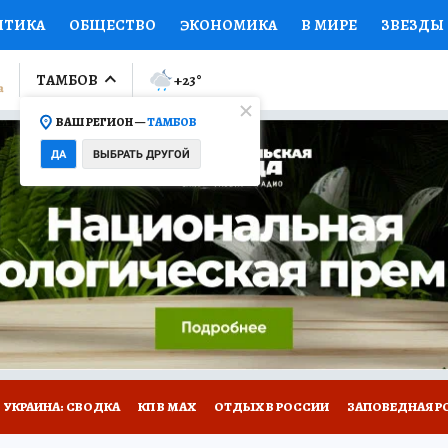
ИТИКА
ОБЩЕСТВО
ЭКОНОМИКА
В МИРЕ
ЗВЕЗДЫ
ЛУМНИСТЫ
ПРОИСШЕСТВИЯ
НАЦИОНАЛЬНЫЕ ПРОЕК
ТАМБОВ
+23
°
ВАШ РЕГИОН —
ТАМБОВ
Ы
ОТКРЫВАЕМ МИР
Я ЗНАЮ
СЕМЬЯ
ЖЕНСКИЕ СЕ
ДА
ВЫБРАТЬ ДРУГОЙ
ПРОМОКОДЫ
СЕРИАЛЫ
СПЕЦПРОЕКТЫ
ДЕФИЦИТ
ВИЗОР
КОЛЛЕКЦИИ
КОНКУРСЫ
РАБОТА У НАС
ГИ
РЕКЛАМА
УКРАИНА: СВОДКА
КП В МАХ
ОТДЫХ В РОССИИ
ЗАПОВЕДНАЯ Р