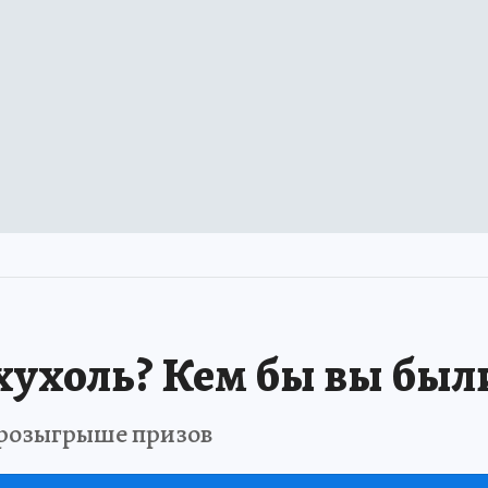
хухоль? Кем бы вы был
в розыгрыше призов