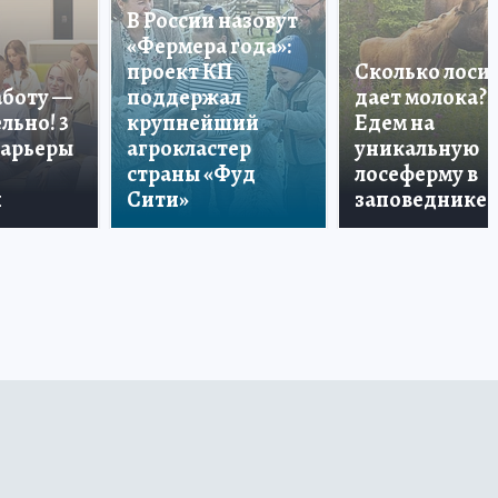
В России назовут
«Фермера года»:
проект КП
Сколько лоси
аботу —
поддержал
дает молока?
льно! 3
крупнейший
Едем на
карьеры
агрокластер
уникальную
страны «Фуд
лосеферму в
и
Сити»
заповеднике!