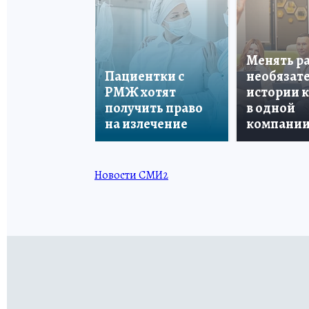
Менять р
Пациентки с
необязате
РМЖ хотят
истории 
получить право
в одной
на излечение
компани
Новости СМИ2