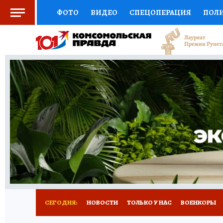
ФОТО
ВИДЕО
СПЕЦОПЕРАЦИЯ
ПОЛ
СОЦПОДДЕРЖКА
НАУКА
СПОРТ
КО
ВЫБОР ЭКСПЕРТОВ
ДОКТОР
ФИНАНС
КНИЖНАЯ ПОЛКА
ПРОГНОЗЫ НА СПОРТ
ПРЕСС-ЦЕНТР
НЕДВИЖИМОСТЬ
ТЕЛЕ
РАДИО КП
ТЕСТЫ
НОВОЕ НА САЙТЕ
СЕГОДНЯ:
НОВОСТИ
ТОЛЬКО У НАС
ВОЕНКОРЫ