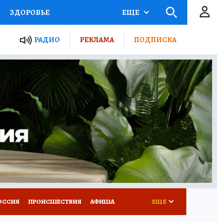
ЗДОРОВЬЕ
ЕЩЕ
ТЫ РОССИИ
РАДИО
РЕКЛАМА
ПОДПИСКА
КРЕТЫ
ПУТЕВОДИТЕЛЬ
 ЖЕЛЕЗА
ТУРИЗМ
Д ПОТРЕБИТЕЛЯ
ВСЕ О КП
ОССИЯ
ПРОИСШЕСТВИЯ
АФИША
ЕЩЕ