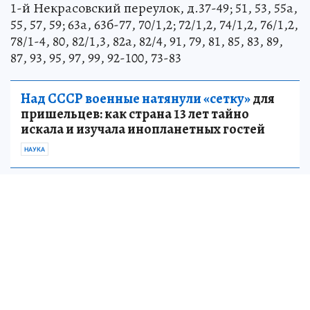
1-й Некрасовский переулок, д.37-49; 51, 53, 55а,
55, 57, 59; 63а, 63б-77, 70/1,2; 72/1,2, 74/1,2, 76/1,2,
78/1-4, 80, 82/1,3, 82а, 82/4, 91, 79, 81, 85, 83, 89,
87, 93, 95, 97, 99, 92-100, 73-83
Над СССР военные натянули «сетку»
для
пришельцев: как страна 13 лет тайно
искала и изучала инопланетных гостей
НАУКА
2-й Некрасовский переулок, д. 17-23; 42а; 42;
44а; 46а; 46-56
Берёзовая, д. 33а
Тамбовская, д. 1-41, 4-48, 84-122, 63-105, 43-59А,
65, 50-82