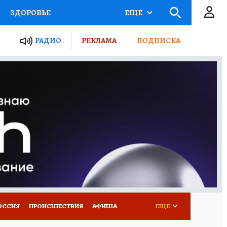
ЗДОРОВЬЕ
ЕЩЕ
ТЫ РОССИИ
РАДИО
РЕКЛАМА
ПОДПИСКА
КРЕТЫ
ПУТЕВОДИТЕЛЬ
 ЖЕЛЕЗА
ТУРИЗМ
Д ПОТРЕБИТЕЛЯ
ВСЕ О КП
ОССИЯ
ПРОИСШЕСТВИЯ
АФИША
ЕЩЕ