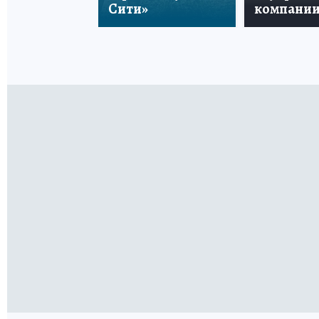
Сити»
компани