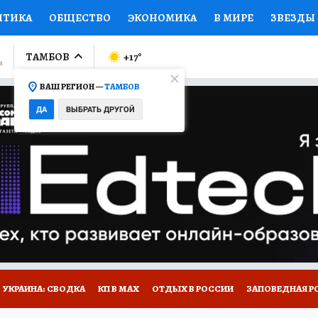
ИТИКА
ОБЩЕСТВО
ЭКОНОМИКА
В МИРЕ
ЗВЕЗДЫ
ЛУМНИСТЫ
ПРОИСШЕСТВИЯ
НАЦИОНАЛЬНЫЕ ПРОЕК
ТАМБОВ
+17
°
ВАШ РЕГИОН —
ТАМБОВ
Ы
ОТКРЫВАЕМ МИР
Я ЗНАЮ
СЕМЬЯ
ЖЕНСКИЕ СЕ
ДА
ВЫБРАТЬ ДРУГОЙ
ПРОМОКОДЫ
СЕРИАЛЫ
СПЕЦПРОЕКТЫ
ДЕФИЦИТ
ВИЗОР
КОЛЛЕКЦИИ
КОНКУРСЫ
РАБОТА У НАС
ГИ
РЕКЛАМА
УКРАИНА: СВОДКА
КП В МАХ
ОТДЫХ В РОССИИ
ЗАПОВЕДНАЯ Р