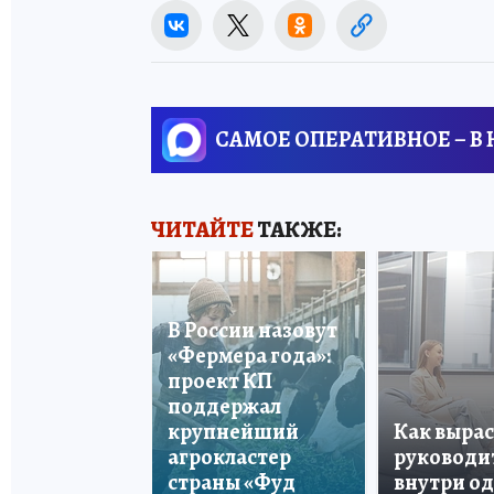
САМОЕ ОПЕРАТИВНОЕ – В
ЧИТАЙТЕ
ТАКЖЕ:
В России назовут
«Фермера года»:
проект КП
поддержал
крупнейший
Как вырас
агрокластер
руководи
страны «Фуд
внутри о