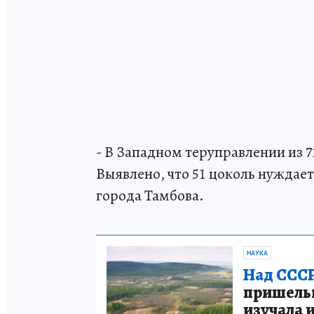
- В Западном теруправлении из 
Выявлено, что 51 цоколь нуждает
города Тамбова.
НАУКА
Над СССР
пришельце
изучала 