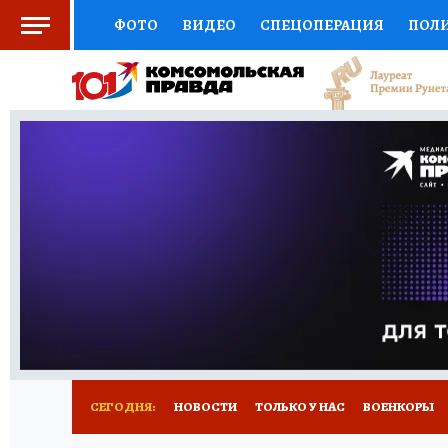
ФОТО
ВИДЕО
СПЕЦОПЕРАЦИЯ
ПОЛ
СОЦПОДДЕРЖКА
НАУКА
СПОРТ
КО
ВЫБОР ЭКСПЕРТОВ
ДОКТОР
ФИНАНС
КНИЖНАЯ ПОЛКА
ПРОГНОЗЫ НА СПОРТ
ПРЕСС-ЦЕНТР
НЕДВИЖИМОСТЬ
ТЕЛЕ
РАДИО КП
ТЕСТЫ
НОВОЕ НА САЙТЕ
СЕГОДНЯ:
НОВОСТИ
ТОЛЬКО У НАС
ВОЕНКОРЫ