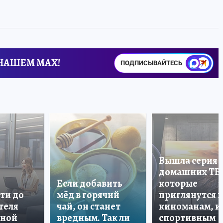
 НАШЕМ MAX!
ПОДПИСЫВАЙТЕСЬ
Вышла серия
домашних ТВ
Если добавить
которые
ти до
мёд в горячий
приглянутся 
теля
чай, он станет
киноманам, и
дной
вредным. Так ли
спортивным