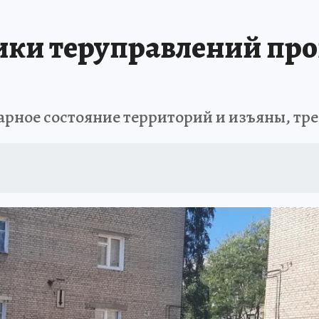
ики теруправлений про
арное состояние территорий и изъяны, т