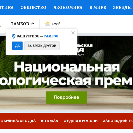
ИТИКА
ОБЩЕСТВО
ЭКОНОМИКА
В МИРЕ
ЗВЕЗДЫ
ЛУМНИСТЫ
ПРОИСШЕСТВИЯ
НАЦИОНАЛЬНЫЕ ПРОЕК
ТАМБОВ
+20
°
ВАШ РЕГИОН —
ТАМБОВ
Ы
ОТКРЫВАЕМ МИР
Я ЗНАЮ
СЕМЬЯ
ЖЕНСКИЕ СЕ
ДА
ВЫБРАТЬ ДРУГОЙ
ПРОМОКОДЫ
СЕРИАЛЫ
СПЕЦПРОЕКТЫ
ДЕФИЦИТ
ВИЗОР
КОЛЛЕКЦИИ
КОНКУРСЫ
РАБОТА У НАС
ГИ
РЕКЛАМА
УКРАИНА: СВОДКА
КП В МАХ
ОТДЫХ В РОССИИ
ЗАПОВЕДНАЯ Р