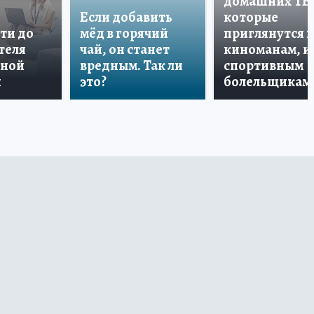
домашних ТВ
Если добавить
которые
ти до
мёд в горячий
приглянутся 
теля
чай, он станет
киноманам, и
дной
вредным. Так ли
спортивным
и
это?
болельщикам