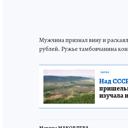
Мужчина признал вину и раскаял
рублей. Ружье тамбовчанина ко
НАУКА
Над СССР
пришельце
изучала 
Марина МАКОВЛЕВА