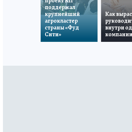
проект КП
поддержал
крупнейший
Как вырас
агрокластер
руководи
страны «Фуд
внутри о
Сити»
компани