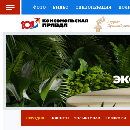
ФОТО
ВИДЕО
СПЕЦОПЕРАЦИЯ
ПОЛ
СОЦПОДДЕРЖКА
НАУКА
СПОРТ
КО
ВЫБОР ЭКСПЕРТОВ
ДОКТОР
ФИНАНС
КНИЖНАЯ ПОЛКА
ПРОГНОЗЫ НА СПОРТ
ПРЕСС-ЦЕНТР
НЕДВИЖИМОСТЬ
ТЕЛЕ
РАДИО КП
ТЕСТЫ
НОВОЕ НА САЙТЕ
СЕГОДНЯ:
НОВОСТИ
ТОЛЬКО У НАС
ВОЕНКОРЫ