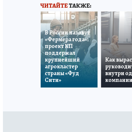
ЧИТАЙТЕ
ТАКЖЕ:
В России назовут
«Фермера года»:
проект КП
поддержал
крупнейший
Как вырас
агрокластер
руководи
страны «Фуд
внутри о
Сити»
компани