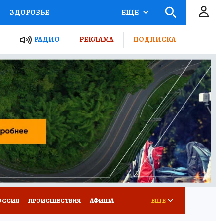
ЗДОРОВЬЕ
ЕЩЕ
ТЫ РОССИИ
РАДИО
РЕКЛАМА
ПОДПИСКА
КРЕТЫ
ПУТЕВОДИТЕЛЬ
 ЖЕЛЕЗА
ТУРИЗМ
Д ПОТРЕБИТЕЛЯ
ВСЕ О КП
ОССИЯ
ПРОИСШЕСТВИЯ
АФИША
ЕЩЕ