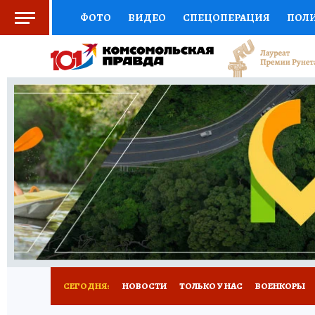
ФОТО
ВИДЕО
СПЕЦОПЕРАЦИЯ
ПОЛ
СОЦПОДДЕРЖКА
НАУКА
СПОРТ
КО
ВЫБОР ЭКСПЕРТОВ
ДОКТОР
ФИНАНС
КНИЖНАЯ ПОЛКА
ПРОГНОЗЫ НА СПОРТ
ПРЕСС-ЦЕНТР
НЕДВИЖИМОСТЬ
ТЕЛЕ
РАДИО КП
ТЕСТЫ
НОВОЕ НА САЙТЕ
СЕГОДНЯ:
НОВОСТИ
ТОЛЬКО У НАС
ВОЕНКОРЫ