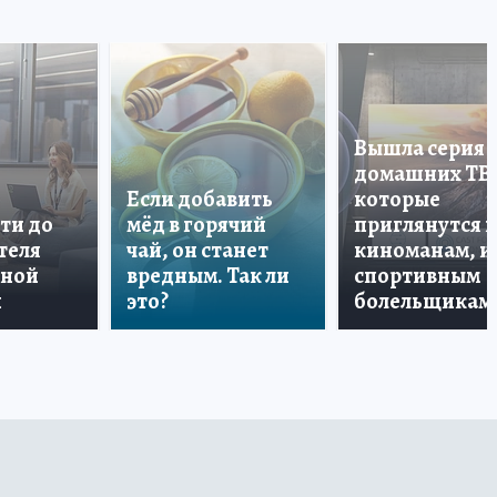
Вышла серия
домашних ТВ
Если добавить
которые
ти до
мёд в горячий
приглянутся 
теля
чай, он станет
киноманам, и
дной
вредным. Так ли
спортивным
и
это?
болельщикам