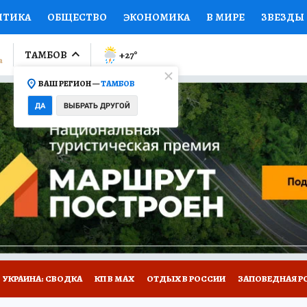
ИТИКА
ОБЩЕСТВО
ЭКОНОМИКА
В МИРЕ
ЗВЕЗДЫ
ЛУМНИСТЫ
ПРОИСШЕСТВИЯ
НАЦИОНАЛЬНЫЕ ПРОЕК
ТАМБОВ
+27
°
ВАШ РЕГИОН —
ТАМБОВ
Ы
ОТКРЫВАЕМ МИР
Я ЗНАЮ
СЕМЬЯ
ЖЕНСКИЕ СЕ
ДА
ВЫБРАТЬ ДРУГОЙ
ПРОМОКОДЫ
СЕРИАЛЫ
СПЕЦПРОЕКТЫ
ДЕФИЦИТ
ВИЗОР
КОЛЛЕКЦИИ
КОНКУРСЫ
РАБОТА У НАС
ГИ
РЕКЛАМА
УКРАИНА: СВОДКА
КП В МАХ
ОТДЫХ В РОССИИ
ЗАПОВЕДНАЯ Р