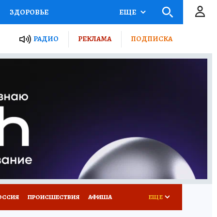
ЗДОРОВЬЕ
ЕЩЕ
ТЫ РОССИИ
РАДИО
РЕКЛАМА
ПОДПИСКА
КРЕТЫ
ПУТЕВОДИТЕЛЬ
 ЖЕЛЕЗА
ТУРИЗМ
Д ПОТРЕБИТЕЛЯ
ВСЕ О КП
ОССИЯ
ПРОИСШЕСТВИЯ
АФИША
ЕЩЕ