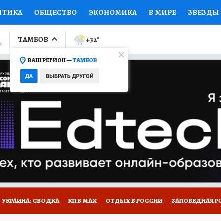
ИТИКА
ОБЩЕСТВО
ЭКОНОМИКА
В МИРЕ
ЗВЕЗДЫ
ЛУМНИСТЫ
ПРОИСШЕСТВИЯ
НАЦИОНАЛЬНЫЕ ПРОЕК
ТАМБОВ
+32
°
ВАШ РЕГИОН —
ТАМБОВ
Ы
ОТКРЫВАЕМ МИР
Я ЗНАЮ
СЕМЬЯ
ЖЕНСКИЕ СЕ
ДА
ВЫБРАТЬ ДРУГОЙ
ПРОМОКОДЫ
СЕРИАЛЫ
СПЕЦПРОЕКТЫ
ДЕФИЦИТ
ВИЗОР
КОЛЛЕКЦИИ
КОНКУРСЫ
РАБОТА У НАС
ГИ
РЕКЛАМА
УКРАИНА: СВОДКА
КП В МАХ
ОТДЫХ В РОССИИ
ЗАПОВЕДНАЯ Р