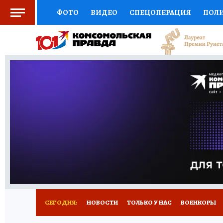
ФОТО
ВИДЕО
СПЕЦОПЕРАЦИЯ
ПОЛ
СОЦПОДДЕРЖКА
НАУКА
СПОРТ
КО
ВЫБОР ЭКСПЕРТОВ
ДОКТОР
ФИНАНС
КНИЖНАЯ ПОЛКА
ПРОГНОЗЫ НА СПОРТ
ПРЕСС-ЦЕНТР
НЕДВИЖИМОСТЬ
ТЕЛЕ
РАДИО КП
ТЕСТЫ
НОВОЕ НА САЙТЕ
СЕГОДНЯ:
НОВОСТИ
ТОЛЬКО У НАС
ВОЕНКОРЫ