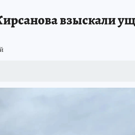
Кирсанова взыскали у
ей