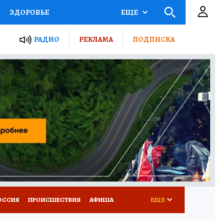
ЗДОРОВЬЕ
ЕЩЕ
ТЫ РОССИИ
РАДИО
РЕКЛАМА
ПОДПИСКА
КРЕТЫ
ПУТЕВОДИТЕЛЬ
 ЖЕЛЕЗА
ТУРИЗМ
Д ПОТРЕБИТЕЛЯ
ВСЕ О КП
ОССИЯ
ПРОИСШЕСТВИЯ
АФИША
ЕЩЕ