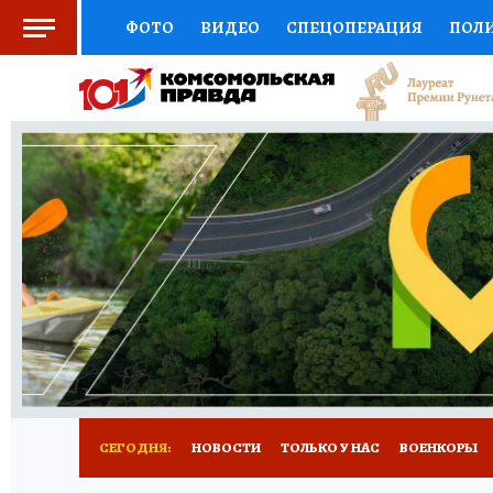
ФОТО
ВИДЕО
СПЕЦОПЕРАЦИЯ
ПОЛ
СОЦПОДДЕРЖКА
НАУКА
СПОРТ
КО
ВЫБОР ЭКСПЕРТОВ
ДОКТОР
ФИНАНС
КНИЖНАЯ ПОЛКА
ПРОГНОЗЫ НА СПОРТ
ПРЕСС-ЦЕНТР
НЕДВИЖИМОСТЬ
ТЕЛЕ
РАДИО КП
ТЕСТЫ
НОВОЕ НА САЙТЕ
СЕГОДНЯ:
НОВОСТИ
ТОЛЬКО У НАС
ВОЕНКОРЫ