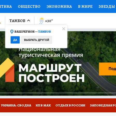
ИТИКА
ОБЩЕСТВО
ЭКОНОМИКА
В МИРЕ
ЗВЕЗДЫ
ЛУМНИСТЫ
ПРОИСШЕСТВИЯ
НАЦИОНАЛЬНЫЕ ПРОЕК
ТАМБОВ
+30
°
ВАШ РЕГИОН —
ТАМБОВ
Ы
ОТКРЫВАЕМ МИР
Я ЗНАЮ
СЕМЬЯ
ЖЕНСКИЕ СЕ
ДА
ВЫБРАТЬ ДРУГОЙ
ПРОМОКОДЫ
СЕРИАЛЫ
СПЕЦПРОЕКТЫ
ДЕФИЦИТ
ВИЗОР
КОЛЛЕКЦИИ
КОНКУРСЫ
РАБОТА У НАС
ГИ
РЕКЛАМА
УКРАИНА: СВОДКА
КП В МАХ
ОТДЫХ В РОССИИ
ЗАПОВЕДНАЯ Р