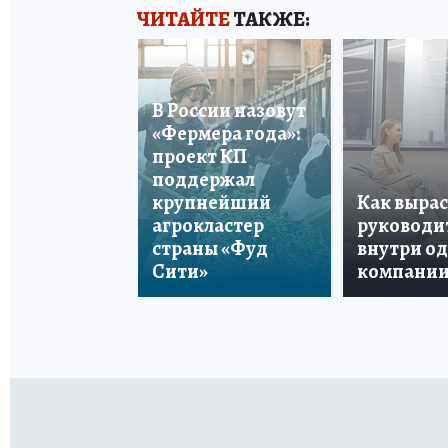
ЧИТАЙТЕ
ТАКЖЕ:
В России назовут
«Фермера года»:
проект КП
поддержал
крупнейший
Как вырас
агрокластер
руководи
страны «Фуд
внутри о
Сити»
компани