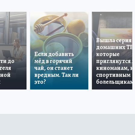
Вышла серия
домашних ТВ
Если добавить
которые
ти до
мёд в горячий
приглянутся 
теля
чай, он станет
киноманам, и
дной
вредным. Так ли
спортивным
и
это?
болельщикам