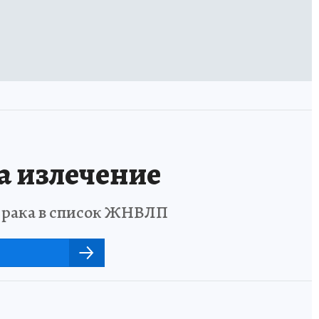
а излечение
о рака в список ЖНВЛП