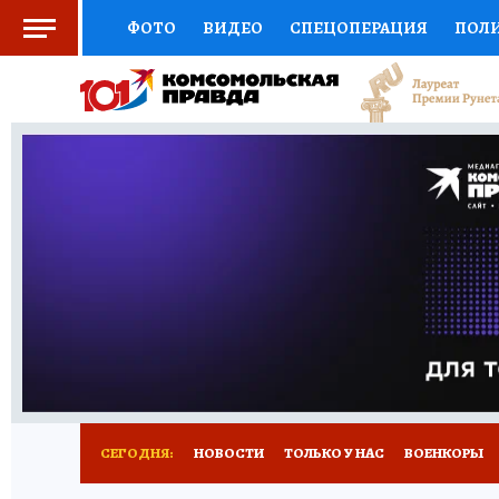
ФОТО
ВИДЕО
СПЕЦОПЕРАЦИЯ
ПОЛ
СОЦПОДДЕРЖКА
НАУКА
СПОРТ
КО
ВЫБОР ЭКСПЕРТОВ
ДОКТОР
ФИНАНС
КНИЖНАЯ ПОЛКА
ПРОГНОЗЫ НА СПОРТ
ПРЕСС-ЦЕНТР
НЕДВИЖИМОСТЬ
ТЕЛЕ
РАДИО КП
ТЕСТЫ
НОВОЕ НА САЙТЕ
СЕГОДНЯ:
НОВОСТИ
ТОЛЬКО У НАС
ВОЕНКОРЫ