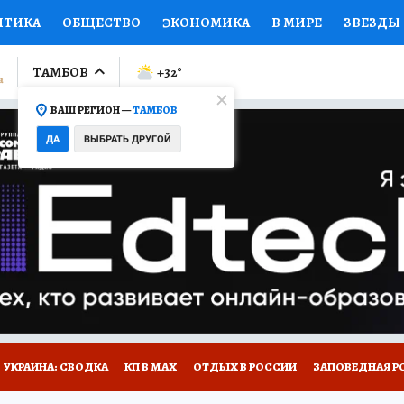
ИТИКА
ОБЩЕСТВО
ЭКОНОМИКА
В МИРЕ
ЗВЕЗДЫ
ЛУМНИСТЫ
ПРОИСШЕСТВИЯ
НАЦИОНАЛЬНЫЕ ПРОЕК
ТАМБОВ
+32
°
ВАШ РЕГИОН —
ТАМБОВ
Ы
ОТКРЫВАЕМ МИР
Я ЗНАЮ
СЕМЬЯ
ЖЕНСКИЕ СЕ
ДА
ВЫБРАТЬ ДРУГОЙ
ПРОМОКОДЫ
СЕРИАЛЫ
СПЕЦПРОЕКТЫ
ДЕФИЦИТ
ВИЗОР
КОЛЛЕКЦИИ
КОНКУРСЫ
РАБОТА У НАС
ГИ
РЕКЛАМА
УКРАИНА: СВОДКА
КП В МАХ
ОТДЫХ В РОССИИ
ЗАПОВЕДНАЯ Р