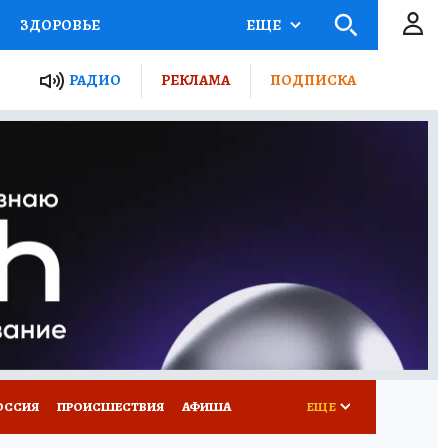
ЗДОРОВЬЕ
ЕЩЕ
ТЫ РОССИИ
РАДИО
РЕКЛАМА
ПОДПИСКА
КРЕТЫ
ПУТЕВОДИТЕЛЬ
 ЖЕЛЕЗА
ТУРИЗМ
Д ПОТРЕБИТЕЛЯ
ВСЕ О КП
ОССИЯ
ПРОИСШЕСТВИЯ
АФИША
ЕЩЕ