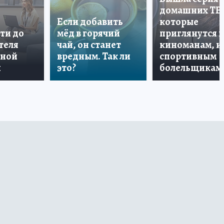
домашних ТВ
Если добавить
которые
ти до
мёд в горячий
приглянутся 
теля
чай, он станет
киноманам, и
дной
вредным. Так ли
спортивным
и
это?
болельщикам