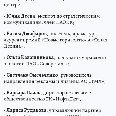
центра;
•
Юлия Деева
, эксперт по стратегическим
коммуникациям, член НАЭКК;
•
Рагим Джафаров
, писатель, драматург,
лауреат премий «Новые горизонты» и «Ясная
Поляна»;
•
Ольга Калашникова
, начальник управления
экологии ПАО «Северсталь»;
•
Светлана Омельченко
, руководитель
направления рекламы и дизайна АО «ТМХ»;
•
Варвара Пааль
, директор по связям с
общественностью ГК «НафтаГаз»;
•
Лариса Рудакова
, управляющий партнер