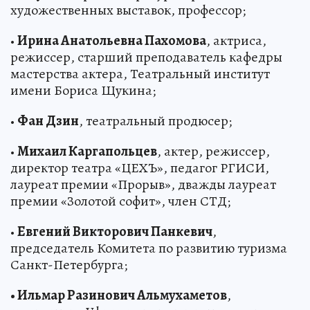
художественных выставок, профессор;
•
Ирина Анатольевна Пахомова
, актриса,
режиссер, старший преподаватель кафедры
мастерства актера, Театральный институт
имени Бориса Щукина;
•
Фан Дзин
, театральный продюсер;
•
Михаил Каргапольцев
, актер, режиссер,
директор театра «ЦЕХЪ», педагог РГИСИ,
лауреат премии «Прорыв», дважды лауреат
премии «Золотой софит», член СТД;
•
Евгений Викторович Панкевич
,
председатель Комитета по развитию туризма
Санкт-Петербурга;
• Ильмар Разинович Альмухаметов
,