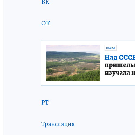
ВК
ОК
НАУКА
Над СССР
пришельце
изучала 
РТ
Трансляция