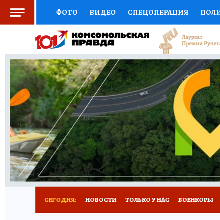
ФОТО
ВИДЕО
СПЕЦОПЕРАЦИЯ
ПОЛ
СОЦПОДДЕРЖКА
НАУКА
СПОРТ
КО
ВЫБОР ЭКСПЕРТОВ
ДОКТОР
ФИНАНС
КНИЖНАЯ ПОЛКА
ПРОГНОЗЫ НА СПОРТ
ПРЕСС-ЦЕНТР
НЕДВИЖИМОСТЬ
ТЕЛЕ
РАДИО КП
ТЕСТЫ
НОВОЕ НА САЙТЕ
СЕГОДНЯ:
НОВОСТИ
ТОЛЬКО У НАС
ВОЕНКОРЫ