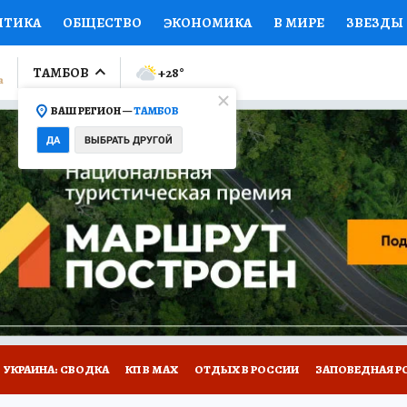
ИТИКА
ОБЩЕСТВО
ЭКОНОМИКА
В МИРЕ
ЗВЕЗДЫ
ЛУМНИСТЫ
ПРОИСШЕСТВИЯ
НАЦИОНАЛЬНЫЕ ПРОЕК
ТАМБОВ
+28
°
ВАШ РЕГИОН —
ТАМБОВ
Ы
ОТКРЫВАЕМ МИР
Я ЗНАЮ
СЕМЬЯ
ЖЕНСКИЕ СЕ
ДА
ВЫБРАТЬ ДРУГОЙ
ПРОМОКОДЫ
СЕРИАЛЫ
СПЕЦПРОЕКТЫ
ДЕФИЦИТ
ВИЗОР
КОЛЛЕКЦИИ
КОНКУРСЫ
РАБОТА У НАС
ГИ
РЕКЛАМА
УКРАИНА: СВОДКА
КП В МАХ
ОТДЫХ В РОССИИ
ЗАПОВЕДНАЯ Р