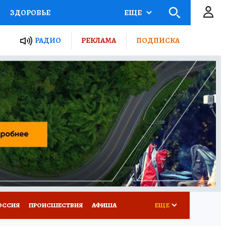
ЗДОРОВЬЕ
ЕЩЕ
ТЫ РОССИИ
РАДИО
РЕКЛАМА
ПОДПИСКА
КРЕТЫ
ПУТЕВОДИТЕЛЬ
 ЖЕЛЕЗА
ТУРИЗМ
Д ПОТРЕБИТЕЛЯ
ВСЕ О КП
ОССИЯ
ПРОИСШЕСТВИЯ
АФИША
ЕЩЕ