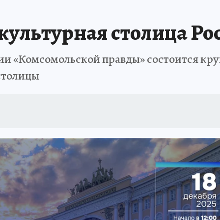
 культурная столица Ро
акции «Комсомольской правды» состоится к
столицы